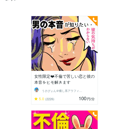
女性限定❤️不倫で苦しい恋と彼の
本音をヒモ解きます
うさぴょん＠癒し系アラフィフ心寄り添い人
100
5.0
円
/分
(2226)