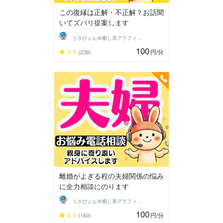
この復縁は正解・不正解？お話聞
いてズバリ提案します
うさぴょん＠癒し系アラフィフ心寄り添い人
100
4.9
円
/分
(238)
離婚がよぎる程の夫婦関係の悩み
に全力相談にのります
うさぴょん＠癒し系アラフィフ心寄り添い人
100
4.9
円
/分
(160)