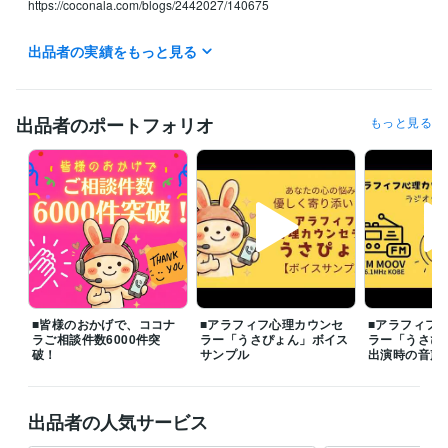
https://coconala.com/blogs/2442027/140675

✅ よくご相談いただくお悩み

出品者の実績をもっと見る
◆片思いの悩み

◆浮気・不倫・W不倫の悩み

◆復縁・結婚の悩み

◆夫婦関係・DV・モラハラ・離婚の悩み

出品者のポートフォリオ
もっと見る
◆セックスレスの悩み

◆毒親・子供、家庭の悩み

◆職場の人間関係の悩み

◆友達関係の悩み

◆ＨＳＰ（繊細さん）の悩み

◆仕事・転職・キャリアの悩み

◆お金の悩み

◆生き方・人生の悩み等

つらく苦しい気持ちやモヤモヤを少しでも早く手放し、心穏やかに過ご
■皆様のおかげで、ココナ
■アラフィフ心理カウンセ
■アラフィフ
せるよう、誠心誠意サポートいたします。どんなことでもお気軽にご相
ラご相談件数6000件突
ラー「うさぴょん」ボイス
ラー「うさぴ
談くださいね。

破！
サンプル
出演時の音声
※離席中や通話中の場合でも、「この後お電話できますか？」などメッセ
ージをいただければ、

出品者の人気サービス
折り返しご連絡し、優先的にご相談予約を承ります。
