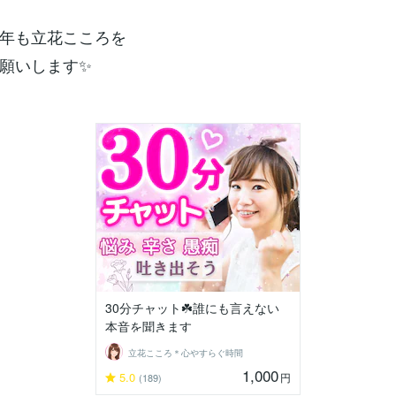
年も立花こころを
願いします✨
30分チャット☘️誰にも言えない
本音を聞きます
立花こころ＊心やすらぐ時間
1,000
5.0
円
(189)