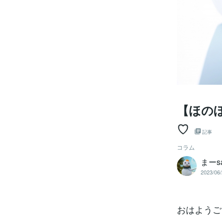
【ほの
♡
記事
コラム
まー
2023/06/
おはようご