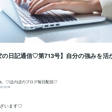
ぼの日記通信♡第713号】自分の強みを活
sa。♡ほのぼのブログ毎日配信♡
25 00:38
ざいます♡