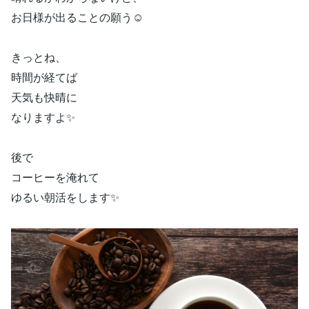
お日様が出ることの願う☺️
きっとね、
時間が経てば
天気も快晴に
なりますよ✨
後で
コーヒーを淹れて
ゆるい朝活をします✨