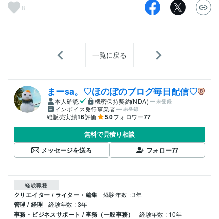
8
一覧に戻る
まーsa。♡ほのぼのブログ毎日配信♡
本人確認
機密保持契約(NDA)
未登録
インボイス発行事業者
未登録
総販売実績
16
評価
5.0
フォロワー
77
無料で見積り相談
メッセージを送る
フォロー
77
経験職種
クリエイター / ライター・編集
経験年数 : 3年
管理 / 経理
経験年数 : 3年
事務・ビジネスサポート / 事務（一般事務）
経験年数 : 10年