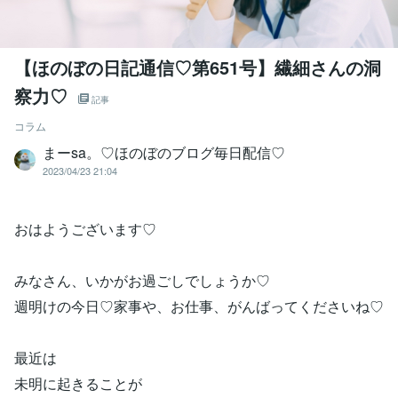
【ほのぼの日記通信♡第651号】繊細さんの洞
察力♡
記事
コラム
まーsa。♡ほのぼのブログ毎日配信♡
2023/04/23 21:04
おはようございます♡
みなさん、いかがお過ごしでしょうか♡
週明けの今日♡家事や、お仕事、がんばってくださいね♡
最近は
未明に起きることが