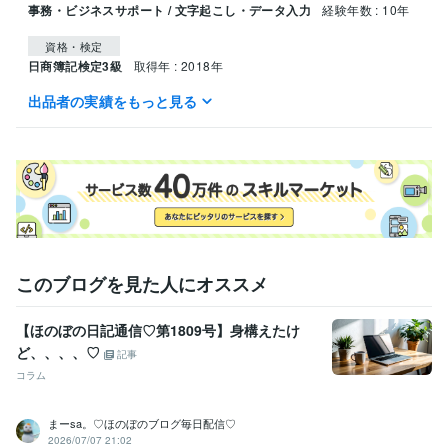
事務・ビジネスサポート / 文字起こし・データ入力
経験年数 : 10年
資格・検定
日商簿記検定3級
取得年 : 2018年
出品者の実績をもっと見る
ビジネス・クリエイティブツール
Google スプレッドシート:5年
Excel:13年
Word:3年
PowerPoint:10年
Google ドキュメント:3年
Google Analytics:6年
Google スライド:2年
SAP:1年
得意分野
ライティング・翻訳
Webライティング
事務アシスト
このブログを見た人にオススメ
【ほのぼの日記通信♡第1809号】身構えたけ
ど、、、、♡
記事
コラム
まーsa。♡ほのぼのブログ毎日配信♡
2026/07/07 21:02