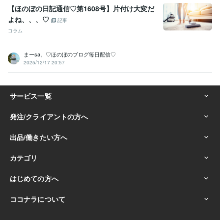
【ほのぼの日記通信♡第1608号】片付け大変だ
よね、、、♡
記事
コラム
まーsa。♡ほのぼのブログ毎日配信♡
2025/12/17 20:57