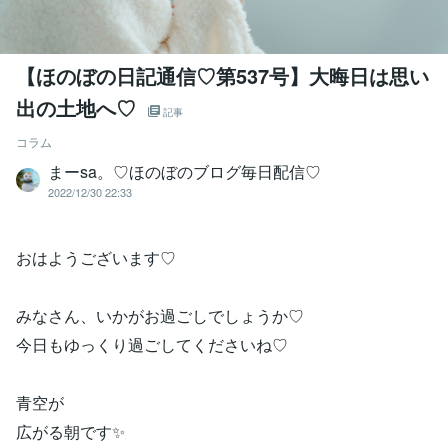
【ほのぼの日記通信♡第537号】大晦日は思い
出の土地へ♡
記事
コラム
まーsa。♡ほのぼのブログ毎日配信♡
2022/12/30 22:33
おはようございます♡
みなさん、いかがお過ごしでしょうか♡
今日もゆっくり過ごしてくださいね♡
青空が
広がる朝です✨