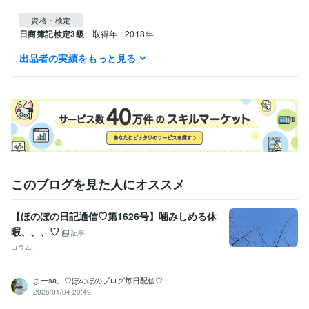
資格・検定
日商簿記検定3級
取得年 : 2018年
出品者の実績をもっと見る
ビジネス・クリエイティブツール
Google スプレッドシート:5年
Excel:13年
Word:3年
PowerPoint:10年
Google ドキュメント:3年
Google Analytics:6年
Google スライド:2年
SAP:1年
得意分野
ライティング・翻訳
Webライティング
事務アシスト
このブログを見た人にオススメ
【ほのぼの日記通信♡第1626号】噛みしめる休
暇、、、♡
記事
コラム
まーsa。♡ほのぼのブログ毎日配信♡
2026/01/04 20:49