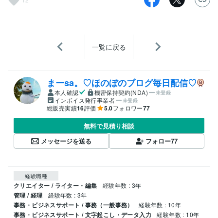
一覧に戻る
まーsa。♡ほのぼのブログ毎日配信♡
本人確認
機密保持契約(NDA)
未登録
インボイス発行事業者
未登録
総販売実績
16
評価
5.0
フォロワー
77
無料で見積り相談
メッセージを送る
フォロー
77
経験職種
クリエイター / ライター・編集
経験年数 : 3年
管理 / 経理
経験年数 : 3年
事務・ビジネスサポート / 事務（一般事務）
経験年数 : 10年
事務・ビジネスサポート / 文字起こし・データ入力
経験年数 : 10年