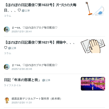
【ほのぼの日記通信♡第1622号】片づけの大晦
日、、、♡
記事
コラム
まーsa。♡ほのぼのブログ毎日配信♡
2025/12/31 20:41
【ほのぼの日記通信♡第1621号】掃除中、、、
♡
記事
コラム
まーsa。♡ほのぼのブログ毎日配信♡
2025/12/30 20:45
日記「年末の部屋と街」
記事
ライフスタイル
鏡面反射デジタルアート製作所（鈴木穣）
2025/12/20 11:31