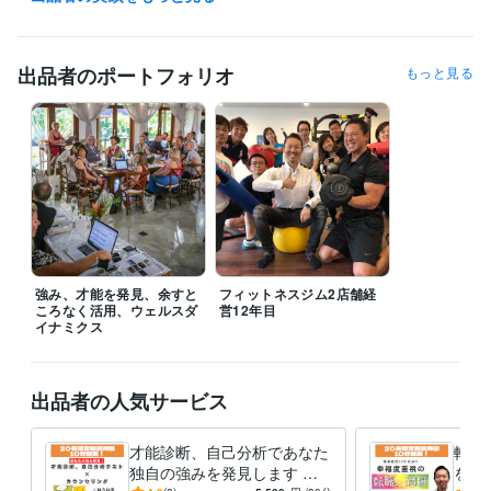
ウェルスダイナミクスシニアプラクティショナー
取得年 : 2016年
ウェルスダイナミクスコンサルタント
取得年 : 2017年
ウェルスダイナミクストレーナー（資格発行者）
取得年 : 2018年
出品者のポートフォリオ
もっと見る
ウェルスダイナミクスアンバサダー（日本に6人）
取得年 : 2020年
得意分野
ビジネス代行・事務代行
独立起業
副業、複業
ビジネスの強み、才
能診断
独立から起業までの伴走
独立起業
副業
複業
自己分析
強み
才能
キャリア
仕事
働きがい
生きがい
学習指導・資格・キャリア相談
転職、適職
コーチ、カウンセラー起
業
ビジネスの強み、才能診断
キャリア、転職に関する壁打ち相手に
転職
適職
自己分析
強み
才能
キャリア
仕事
相談
働きがい
生きがい
強み、才能を発見、余すと
フィットネスジム2店舗経
ころなく活用、ウェルスダ
営12年目
イナミクス
出品者の人気サービス
才能診断、自己分析であなた
転職
独自の強みを発見します 独
を活