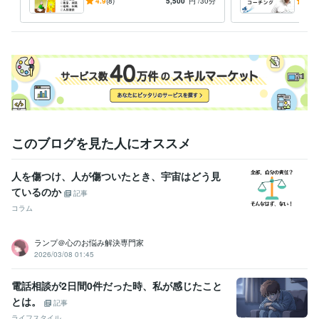
立起業、副業、転職でのあな
自己
4.9
(8)
5,500
円
/30分
5.0
たの才能の活かし方がわか
職種
る！
いを
このブログを見た人にオススメ
人を傷つけ、人が傷ついたとき、宇宙はどう見
ているのか
記事
コラム
ランプ＠心のお悩み解決専門家
2026/03/08 01:45
電話相談が2日間0件だった時、私が感じたこと
とは。
記事
ライフスタイル