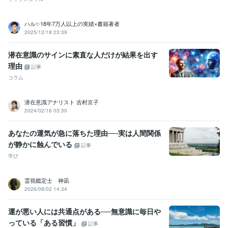
ハル✨18年7万人以上の実績×書籍著者
2025/12/18 23:39
潜在意識のサインに素直な人だけが結果を出す
理由
記事
コラム
潜在意識アナリスト 吉村京子
2024/02/16 03:30
あなたの運気が急に落ちた理由──実は人間関係
が静かに蝕んでいる
記事
学び
霊視鑑定士 神凪
2026/08/02 14:34
運が悪い人には共通点がある──無意識に毎日や
っている「ある習慣」
記事