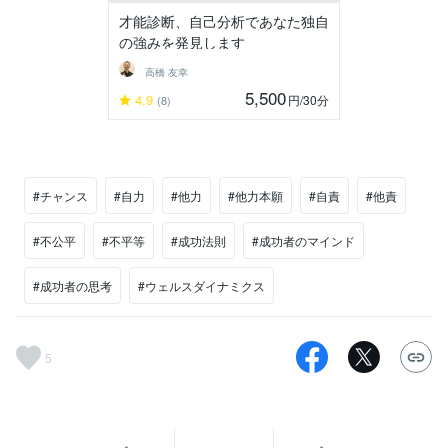
才能診断、自己分析であなた独自
の強みを発見します
高橋 友幸
5,500
4.9
円
/30分
(8)
#チャンス
#自力
#他力
#他力本願
#自責
#他責
#不公平
#不平等
#成功法則
#成功者のマインド
#成功者の思考
#ウェルスダイナミクス
5