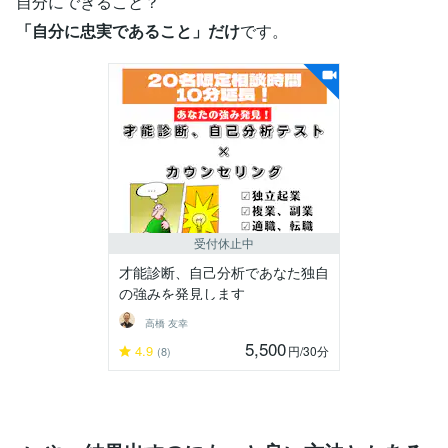
自分にできること？
「自分に忠実であること」だけ
です。
受付休止中
才能診断、自己分析であなた独自
の強みを発見します
高橋 友幸
5,500
4.9
円
/30分
(8)