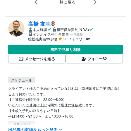
一覧に戻る
高橋 友幸
本人確認
機密保持契約(NDA)
インボイス発行事業者
未登録
総販売実績
29
評価
5.0
フォロワー
82
無料で見積り相談
メッセージを送る
フォロー
82
スケジュール
クライアント様のご予約が入っていなければ、臨機応変にご要望に添え
るよう努力いたします。

【ご連絡受付時間外　22:00〜8:00】

いただいたご連絡は上記時間外に迅速に返信致します。

【比較的予約の取りやすい日時】

平日14:00〜/21:00〜　土日10:00〜16:00
資格・検定
出品者の実績をもっと見る
ウェルスダイナミクスプラクティショナー
取得年 : 2016年