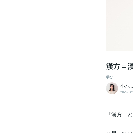
漢方＝
学び
小池
2022/12/
「漢方」と