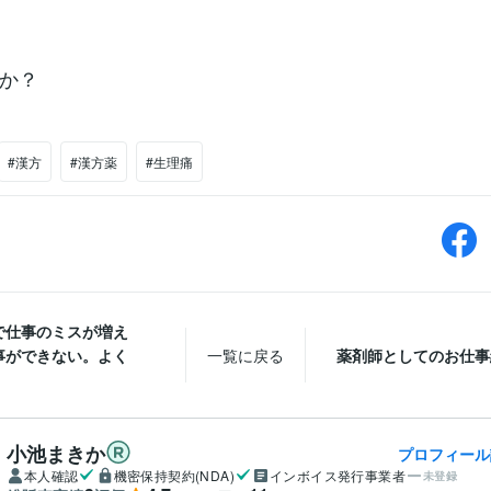
か？
#漢方
#漢方薬
#生理痛
で仕事のミスが増え
事ができない。よく
一覧に戻る
薬剤師としてのお仕事
小池まきか
プロフィール
本人確認
機密保持契約(NDA)
インボイス発行事業者
未登録