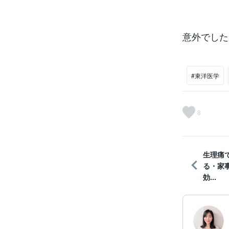
意外でした
#東洋医学
8
生理痛
る・家
効...