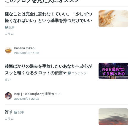
嫌なことは完全に忘れなくていい。「少しずつ
軽くなればいい」という基準を持つだけでいい
記事
コラム
banana mikan
2026/08/02 11:33
後悔ばかりの過去を手放したいあなたへ🌙心が
スッと軽くなるタロットの伝言✨
コンテンツ
占い
Keiji｜1000km歩いた通訳ガイド
2026/08/01 22:02
許す
記事
コラム