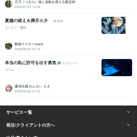
月乃（つきの）魂と波動を整える鑑定師
2026/07/22 12:38
夏越の祓え＆満月☆彡
告知
エンタメ・趣味
数秘マスターurara
2026/06/30 02:10
本当の私に許可を出す勇気
コンテンツ
コラム
廉清生織 れんせい さき
2026/06/20 21:45