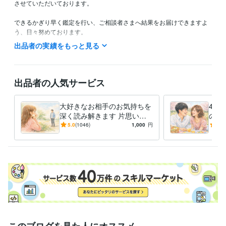
させていただいております。

できるかぎり早く鑑定を行い、ご相談者さまへ結果をお届けできますよ
う、日々努めております。

なお、どうしてもお急ぎのご事情がございます場合には、遠慮なくご相
出品者の実績をもっと見る
談くださいませ。できる限り柔軟に対応させていただきます。
得意分野
占い
相手の気持ち
お金、会社の経営の問題
出品者の人気サービス
経営
お金
恋愛
人生
仕事
転職
語学力
大好きなお相手のお気持ちを
4つ
英語
ビジネスレベル
深く読み解きます 片思い・
のす
復縁・遠距離・夫婦・国際カ
愛運
5.0
(1046)
1,000
円
4.9
ップルなど
い・
しま
このブログを見た人にオススメ