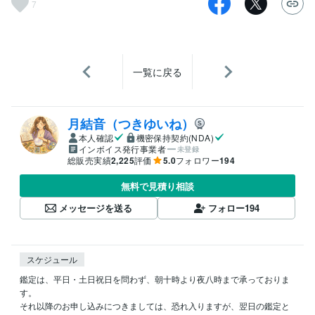
7
一覧に戻る
月結音（つきゆいね）
本人確認
機密保持契約(NDA)
インボイス発行事業者
未登録
総販売実績
2,225
評価
5.0
フォロワー
194
無料で見積り相談
メッセージを送る
フォロー
194
スケジュール
鑑定は、平日・土日祝日を問わず、朝十時より夜八時まで承っておりま
す。

それ以降のお申し込みにつきましては、恐れ入りますが、翌日の鑑定と