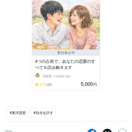
受付休止中
4つの占術で、あなたの恋愛のす
べてを読み解きます
月結音（つきゆいね）
5,000
4.9
円
(24)
#東洋思想
#自分を許す