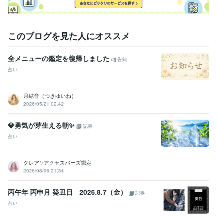
このブログを見た人にオススメ
全メニューの鑑定を復帰しました
告知
占い
月結音（つきゆいね）
2026/05/21 02:42
💎勇気が芽生える朝✨
記事
占い
クレア✨アクセスバーズ鑑定
2026/08/06 21:34
丙午年 丙申月 癸丑日 2026.8.7（金）
記事
占い