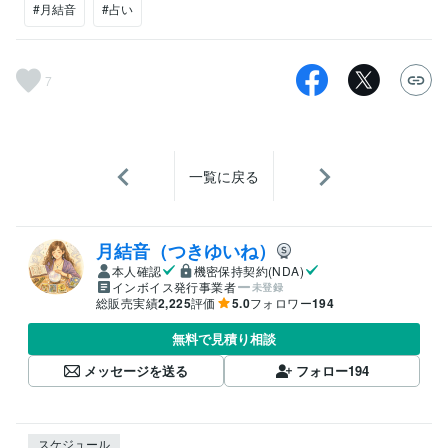
#月結音
#占い
7
一覧に戻る
月結音（つきゆいね）
本人確認
機密保持契約(NDA)
インボイス発行事業者
未登録
総販売実績
2,225
評価
5.0
フォロワー
194
無料で見積り相談
メッセージを送る
フォロー
194
スケジュール