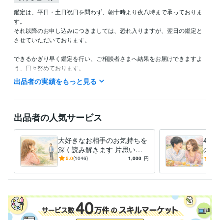
鑑定は、平日・土日祝日を問わず、朝十時より夜八時まで承っておりま
す。

それ以降のお申し込みにつきましては、恐れ入りますが、翌日の鑑定と
させていただいております。

できるかぎり早く鑑定を行い、ご相談者さまへ結果をお届けできますよ
う、日々努めております。

なお、どうしてもお急ぎのご事情がございます場合には、遠慮なくご相
出品者の実績をもっと見る
談くださいませ。できる限り柔軟に対応させていただきます。
得意分野
占い
相手の気持ち
お金、会社の経営の問題
出品者の人気サービス
経営
お金
恋愛
人生
仕事
転職
語学力
大好きなお相手のお気持ちを
4つ
英語
ビジネスレベル
深く読み解きます 片思い・
のす
復縁・遠距離・夫婦・国際カ
愛運
5.0
(1046)
1,000
円
4.9
ップルなど
い・
しま