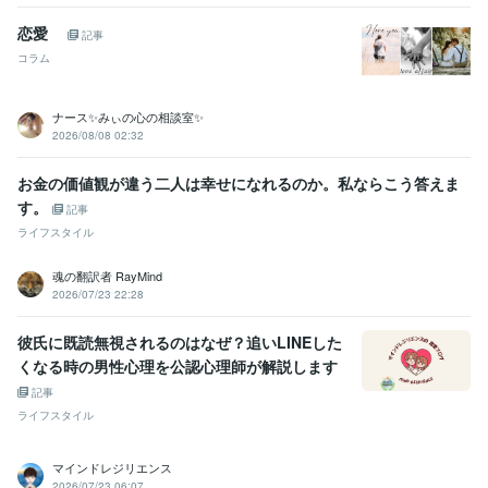
ビジネス・クリエイティブツール
恋愛
記事
WordPress:2年
Excel:25年
PowerPoint:25年
Word:25年
ChatGPT:1年
コラム
Canva:3年
GarageBand:3年
得意分野
ナース✨みぃの心の相談室✨
悩み相談・カウンセリング
不安を癒し、感情をコントロールする方
2026/08/08 02:32
法 
HSP・HSS型HSPの方向けお悩み相談
夫婦関係についてのカウ
ンセリング
男性心理・女性心理をわかりやすく解説
恋愛についての
お金の価値観が違う二人は幸せになれるのか。私ならこう答えま
ノウハウ
性についてのお悩み相談
職場の人間関係に関するお悩み相
す。
談
１０代の子を持つ親の心理学
大人の発達障害に関するカウンセリ
記事
ング
こころを整える心理・栄養セミナー
ライフスタイル
人間関係
恋愛
カウンセリング
夫婦関係
hsp
悩み相談
不安
セックスレス
不倫
電話相談
魂の翻訳者 RayMind
占い
オラクルカードリーディング
2026/07/23 22:28
心理学
恋愛
男性心理
夫婦関係
セックスレス
不倫
電話相談
占い
オラクルカード
リーディング
彼氏に既読無視されるのはなぜ？追いLINEした
学歴
くなる時の男性心理を公認心理師が解説します
三重大学
1989年3月 ~ 1993年2月
記事
ライフスタイル
語学力
英語
日常会話レベル
マインドレジリエンス
2026/07/23 06:07