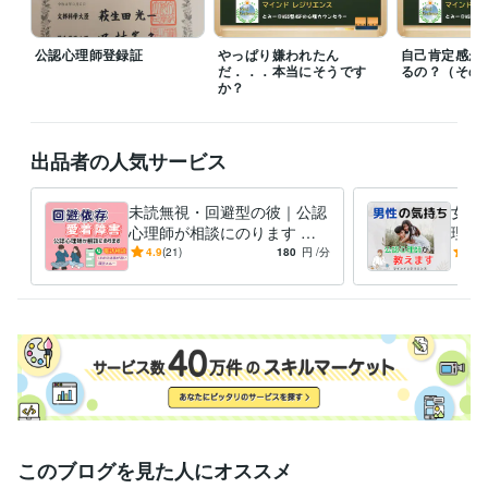
安心下さい。

公認心理師登録証
やっぱり嫌われたん
自己肯定感が
■購入前に気になることなどがございましたら、遠慮なくDMからお問い
だ．．．本当にそうです
るの？（その
合わせ下さい。

か？
経験職種
ライフスタイル・その他 / 講師・インストラクター
経験年数 : 25年
出品者の人気サービス
ライフスタイル・その他 / カウンセラー・コーチ
経験年数 : 20年
未読無視・回避型の彼｜公認
女性
職歴
心理師が相談にのります 音
理を
マインドレジリエンス
2020年9月 ~ 現在
信不通や既読スルー。回避依
に私
4.9
(21)
180
円
/分
5.0
公共機関・NPO法人
2011年8月 ~ 2021年8月
存の彼の心理がわかります
認心
英文法メルマガ発行者
1999年3月 ~ 2007年2月
受賞歴
自己肯定感　高めるための５つのステップ
自分を変えるための教科
書
資格・検定
公認心理師
取得年 : 2020年
社会福祉士
取得年 : 2018年
2級FP技能士
取得年 : 2005年
このブログを見た人にオススメ