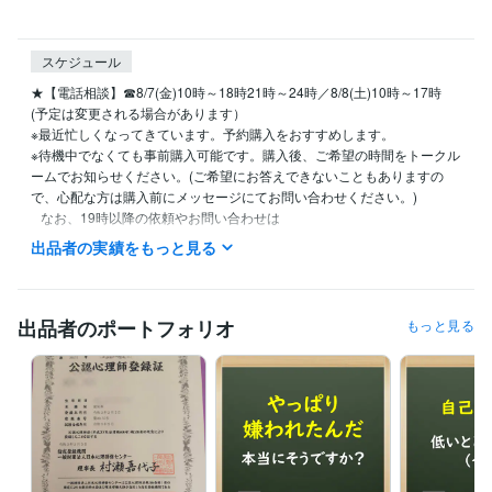
スケジュール
★【電話相談】☎8/7(金)10時～18時21時～24時／8/8(土)10時～17時

(予定は変更される場合があります）

※最近忙しくなってきています。予約購入をおすすめします。

※待機中でなくても事前購入可能です。購入後、ご希望の時間をトークル
ームでお知らせください。(ご希望にお答えできないこともありますの
で、心配な方は購入前にメッセージにてお問い合わせください。)

   なお、19時以降の依頼やお問い合わせは

   翌日以降になることがありますので

出品者の実績をもっと見る
   ご了承ください。

■火・金・土曜日と祝日は本業との関係で原則、対応ができません。

　ただし事前にご相談いただければ臨機応変にご対応が可能ですのでご
出品者のポートフォリオ
もっと見る
安心下さい。

■その他の曜日につきましては

　原則午前９時～午後９時までの間で対応いたします。

■なお、午前9時〜午後7時までは本業のほうに従事しておりますので、

　この時間帯は多少ご返答が遅れる場合がございます。

　ただし事前にご相談いただければ臨機応変にご対応が可能ですのでご