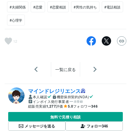
#夫婦関係
#恋愛
#恋愛相談
#男性の気持ち
#電話相談
#心理学
12
一覧に戻る
マインドレジリエンス
本人確認
機密保持契約(NDA)
インボイス発行事業者
未登録
総販売実績
1,277
評価
5.0
フォロワー
346
無料で見積り相談
メッセージを送る
フォロー
346