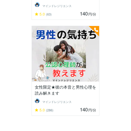
マインドレジリエンス
140
5.0
円
/分
(63)
女性限定★彼の本音と男性心理を
読み解きます
マインドレジリエンス
140
5.0
円
/分
(286)