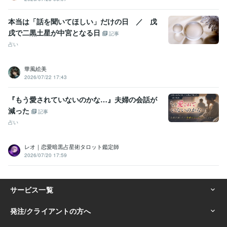
本当は「話を聞いてほしい」だけの日 ／ 戊
戌で二黒土星が中宮となる日
記事
占い
華風絵美
2026/07/22 17:43
『もう愛されていないのかな…』夫婦の会話が
減った
記事
占い
レオ｜恋愛暗黒占星術タロット鑑定師
2026/07/20 17:59