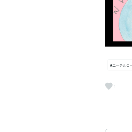
#エーテルコ
1