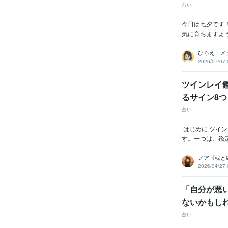
占い
今日は七夕です
気に育ちますよ
ひろえ メ
2026/07/07 
ツインレイ
るサイン8
占い
はじめに ツイ
す。一つは、鑑定
ノア《魂と
2026/04/27 
「自分が悪
ないかもし
占い