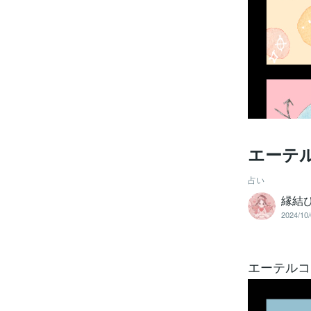
エーテ
占い
縁結
2024/10/
エーテルコ