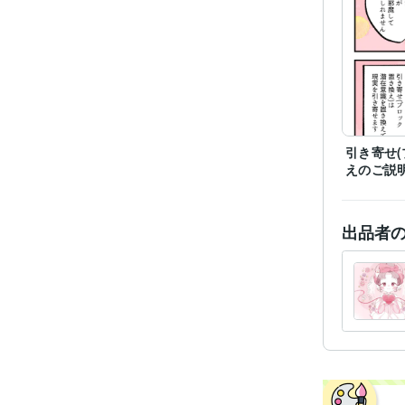
経験
職
受賞
得意
引き寄せ
えのご説明
学
語学
出品者