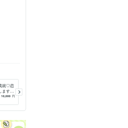
ルギーワーク
成就♡恋
最強のお金縁結び☆お金にた
します
くさん愛される施術します
ロック、
お金施術で効果を感じられな
10,000
円
5.0
(527)
10,000
円
ト等フル
かった方更にお金で幸せにな
りたい方