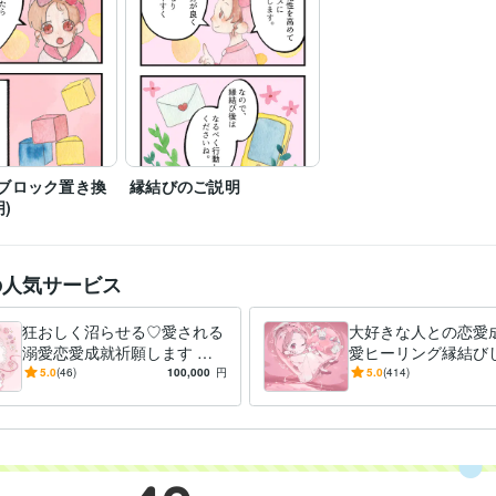
ライフスタイル・その他 / 占い師
経験年数 : 11年
職種
占い師
2002年2月 ~ 現在
歴
接客アイデアコンテスト　最優秀賞
歴
占い
タロット　オラクルカード
分野
占い
縁結び
ヒーリング
恋愛
復縁
連絡
仕事
運勢
縁結び
タロット
エネ
スピリチュアル
(ブロック置き換
縁結びのご説明
)
美術大学
2002年3月 ~ 2006年2月
歴
英語
日常会話レベル
力
の人気サービス
狂おしく沼らせる♡愛される
大好きな人との恋愛
溺愛恋愛成就祈願します 音
愛ヒーリング縁結び
信不通、ブロック等、障害が
縁結び、願望成就ブ
5.0
(46)
100,000
円
5.0
(414)
多すぎて苦しい恋をお助けし
エーテルコードカッ
ます♡
施術♡