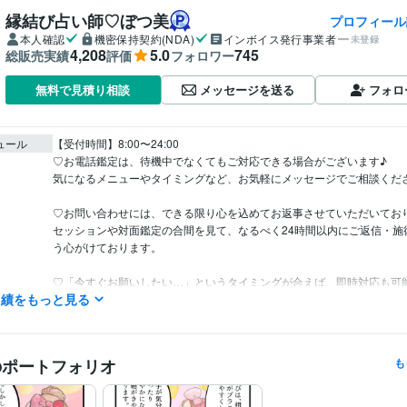
縁結び占い師♡ぼつ美
プロフィール
本人確認
機密保持契約(NDA)
インボイス発行事業者
未登録
4,208
5.0
745
総販売実績
評価
フォロワー
メッセージを送る
フォロ
無料で見積り相談
ュール
【受付時間】8:00〜24:00

♡お電話鑑定は、待機中でなくてもご対応できる場合がございます♪

気になるメニューやタイミングなど、お気軽にメッセージでご相談くださいね
♡お問い合わせには、できる限り心を込めてお返事させていただいており
セッションや対面鑑定の合間を見て、なるべく24時間以内にご返信・施
う心がけております。

♡「今すぐお願いしたい…」というタイミングが合えば、即時対応も可
実績をもっと見る
ざいます＾＾

また、枠が埋まっているように見えても、受付できる場合がございますの
どうぞ遠慮なく一度ご連絡くださいね♪

のポートフォリオ
も
あなたにぴったりのご縁とタイミングでお届けできるよう、

心を込めてお待ちしております。