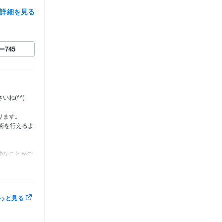
詳細を見る
ー
745
(^^)

ます。

術を行えるよ
能なことがご
で、

っと見る