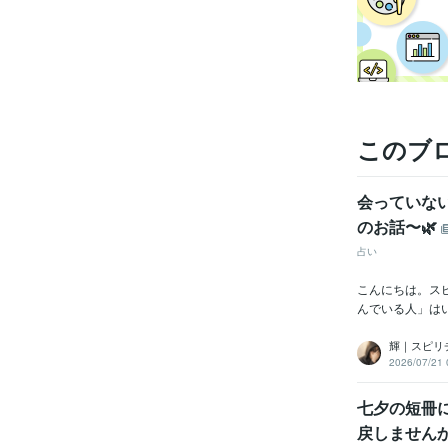
このブ
会っていな
のお話〜🌿
占い
こんにちは。ス
んでいる人」はい
輝｜スピリ
2026/07/21 
七夕の短冊
戻しませんか