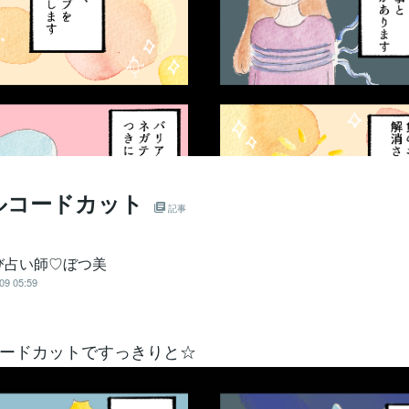
ルコードカット
記事
び占い師♡ぼつ美
09 05:59
ードカットですっきりと☆