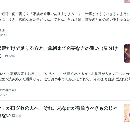
！短冊に何て書く？「家族が健康でありますように」「仕事がうまくいきますよう
うに」うん、素敵な願い事だよね。でもね、それ全部、誰かのための願い事じゃない？
タル。
02:19
鑑定だけで足りる方と、施術まで必要な方の違い（見分け
つ）
記事
ンレイの霊視鑑定をお届けしていると、 ご依頼くださる方のお状況が大きく二つに分
文を読み終えた瞬間から、 ご自身の中で何かがほぐれて、 そのまま自然に流れに乗.
縁の専門家》
04:07
い」が口グセの人へ。それ、あなたが背負うべきものじゃ
れない
記事