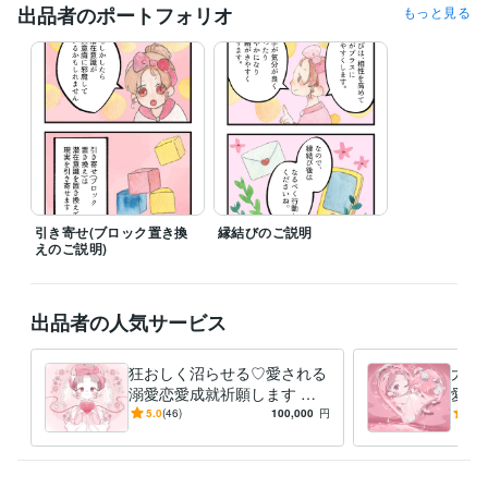
能なことがございます＾＾

出品者のポートフォリオ
もっと見る
また、枠が埋まっているように見えても、受付できる場合がございます
ので、

どうぞ遠慮なく一度ご連絡くださいね♪

あなたにぴったりのご縁とタイミングでお届けできるよう、

心を込めてお待ちしております。
経験職種
ライフスタイル・その他 / 占い師
経験年数 : 11年
職歴
引き寄せ(ブロック置き換
縁結びのご説明
占い師
2002年2月 ~ 現在
えのご説明)
受賞歴
接客アイデアコンテスト　最優秀賞
出品者の人気サービス
得意分野
占い
タロット　オラクルカード
狂おしく沼らせる♡愛される
大好
占い
縁結び
溺愛恋愛成就祈願します 音
愛ヒ
ヒーリング
恋愛
復縁
連絡
仕事
運勢
縁結び
タロット
信不通、ブロック等、障害が
縁結
5.0
(46)
100,000
円
5.0
エネルギーワーク
スピリチュアル
多すぎて苦しい恋をお助けし
エー
ます♡
施術
学歴
美術大学
2002年3月 ~ 2006年2月