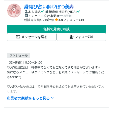
縁結び占い師♡ぼつ美
本人確認
機密保持契約(NDA)
インボイス発行事業者
未登録
総販売実績
4,210
評価
5.0
フォロワー
746
無料で見積り相談
メッセージを送る
フォロー
746
スケジュール
【受付時間】8:00〜24:00

♡お電話鑑定は、待機中でなくてもご対応できる場合がございます♪

気になるメニューやタイミングなど、お気軽にメッセージでご相談くだ
さいね(^^)

♡お問い合わせには、できる限り心を込めてお返事させていただいてお
ります。

セッションや対面鑑定の合間を見て、なるべく24時間以内にご返信・施
出品者の実績をもっと見る
術を行えるよう心がけております。

♡「今すぐお願いしたい…」というタイミングが合えば、即時対応も可