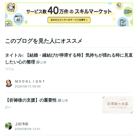
語学力
英語
日常会話レベル
このブログを見た人にオススメ
タイトル: 【結婚・縁結びが停滞する時】気持ちが揺れる時に見直
したい心の整理
記事
コラム
ＭＯＯＮＬＩＧＮＴ
2026/08/10 06:09
【祈祷後の支援】の重要性
記事
占い
上杉浄寂
2026/08/09 13:41