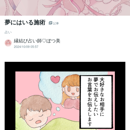
夢にはいる施術
記事
占い
縁結び占い師♡ぼつ美
2024/10/09 05:57