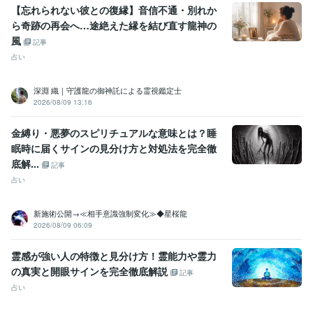
【忘れられない彼との復縁】音信不通・別れか
ら奇跡の再会へ…途絶えた縁を結び直す龍神の
風
記事
占い
深淵 織｜守護龍の御神託による霊視鑑定士
2026/08/09 13:16
金縛り・悪夢のスピリチュアルな意味とは？睡
眠時に届くサインの見分け方と対処法を完全徹
底解...
記事
占い
新施術公開→≪相手意識強制変化≫◆星桜龍
2026/08/09 06:09
霊感が強い人の特徴と見分け方！霊能力や霊力
の真実と開眼サインを完全徹底解説
記事
占い