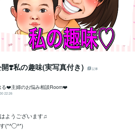
開❣️私の趣味(実写真付き)
記事
る❤️主婦のお悩み相談Room❤️
30 22:26
はようございます♫
*^◯^*)