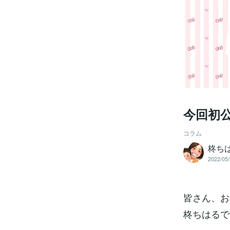
今回初公
コラム
柊ちは
2022/05/
皆さん、お
柊ちはるです(