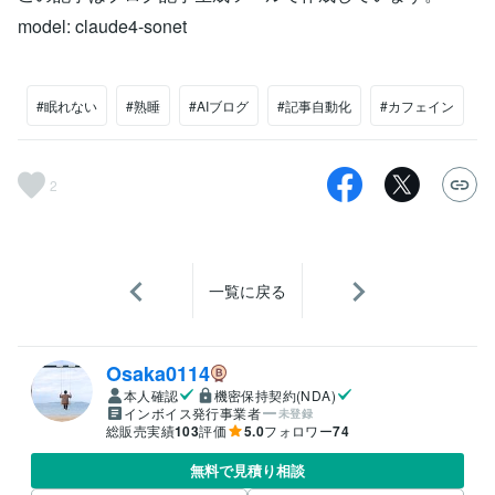
model: claude4-sonet
#眠れない
#熟睡
#AIブログ
#記事自動化
#カフェイン
2
一覧に戻る
Osaka0114
本人確認
機密保持契約(NDA)
インボイス発行事業者
未登録
総販売実績
103
評価
5.0
フォロワー
74
無料で見積り相談