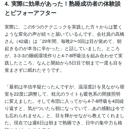
4. 実際に効果があった！熟睡成功者の体験談
とビフォーアフター
実際に、この5つのテクニックを実践した方々からは驚く
ような変化の声が続々と届いているんです。会社員の高橋
さん（42歳）は「20年間、毎晩2〜3回は目が覚めて、朝
起きるのが本当に辛かった」と話していました。ところ
が、3-3-3の睡眠環境作りと4-7-8呼吸法を組み合わせて実
践したところ、なんと開始から5日目で朝まで一度も目を
覚まさずに眠れたそうです。
「最初は半信半疑だったんですが、温湿度計を見ながら寝
室を22度に調整して、枕元のライトも暖色系の間接照明
に変えました。そして布団に入ってから4-7-8呼吸を4回繰
り返すと、気がついたら朝になっていて…あの感動は今で
も忘れられません」と、目を輝かせながら教えてくれまし
た。現在では週6日は朝まで熟睡でき、日中の集中力も格