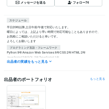
メッセージを送る
フォロー
74
スケジュール
平日20時以降,土日午前/午後で対応いたします。

曜日によっては、上記より早い時間で対応可能なこともありますので、
お気軽にご相談いただけると幸いです。

よろしくお願いします
プログラミング言語・フレームワーク
Python:9年
Amazon Web Services:6年
CSS:2年
HTML:2年
JavaScript:2年
SQL:2年
TypeScript:1年
出品者の実績をもっと見る
ビジネス・クリエイティブツール
Excel:8年
Google スプレッドシート:3年
Google スライド:3年
Google ドキュメント:3年
PowerPoint:8年
Word:8年
出品者のポートフォリオ
もっと見る
Stable Diffusion:1年
ChatGPT:2年
Bard:0年
DALL-E:0年
GIMP:1年
DaVinci Resolve:3年
得意分野
IT相談・システム開発
pythonプログラミング
python
GUI
Tkinter
numpy
pandas
プログラミング
プログラム
アプリケーション