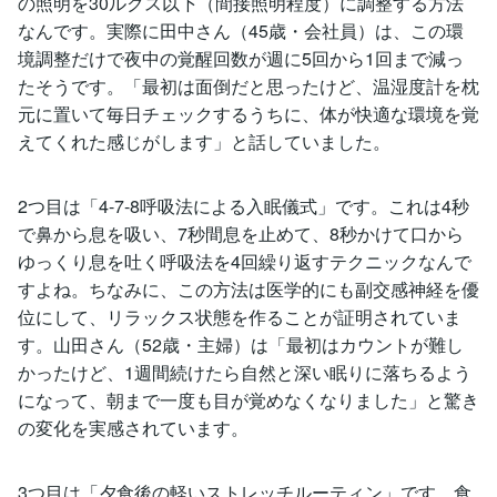
の照明を30ルクス以下（間接照明程度）に調整する方法
なんです。実際に田中さん（45歳・会社員）は、この環
境調整だけで夜中の覚醒回数が週に5回から1回まで減っ
たそうです。「最初は面倒だと思ったけど、温湿度計を枕
元に置いて毎日チェックするうちに、体が快適な環境を覚
えてくれた感じがします」と話していました。
2つ目は「4-7-8呼吸法による入眠儀式」です。これは4秒
で鼻から息を吸い、7秒間息を止めて、8秒かけて口から
ゆっくり息を吐く呼吸法を4回繰り返すテクニックなんで
すよね。ちなみに、この方法は医学的にも副交感神経を優
位にして、リラックス状態を作ることが証明されていま
す。山田さん（52歳・主婦）は「最初はカウントが難し
かったけど、1週間続けたら自然と深い眠りに落ちるよう
になって、朝まで一度も目が覚めなくなりました」と驚き
の変化を実感されています。
3つ目は「夕食後の軽いストレッチルーティン」です。食