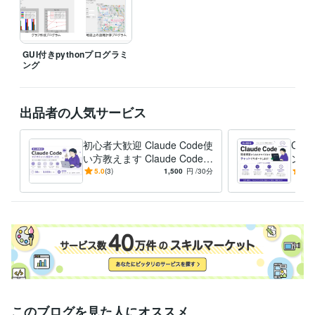
GUI付きpythonプログラミ
ング
出品者の人気サービス
初心者大歓迎 Claude Code使
Cla
い方教えます Claude Codeを
ント
初学者にもわかりやすくお伝
迎！
5.0
(3)
1,500
円
/30分
5.0
えします！
ール
このブログを見た人にオススメ