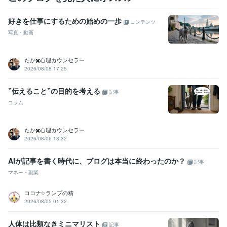
好きを仕事にするための始めの一歩
コンテンツ
写真・動画
たか✖️心理カウンセラー
2026/08/08 17:25
”伝えること”の目的を考える
記事
コラム
たか✖️心理カウンセラー
2026/08/06 18:32
AIが記事を書く時代に、ブログは本当に終わったのか？
記事
マネー・副業
ココナ✨ランプの精
2026/08/05 01:32
人体は比類なきミニマリスト
記事