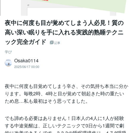
夜中に何度も目が覚めてしまう人必見！質の
高い深い眠りを手に入れる実践的熟睡テクニ
ック完全ガイド
記事
学び
Osaka0114
2025/06/17 00:00
夜中に何度も目覚めてしまう辛さ、その気持ち本当に分か
ります。毎晩2時、4時と目が覚めて朝起きた時の重たい
ため息…私も最初はそう思ってました。
でも諦める必要はありません！日本人の4人に1人が経験
する中途覚醒は、正しいテクニックで3日から1週間で劇
的に改善できるんです。3-3-3の睡眠環境作り、4-7-8呼吸