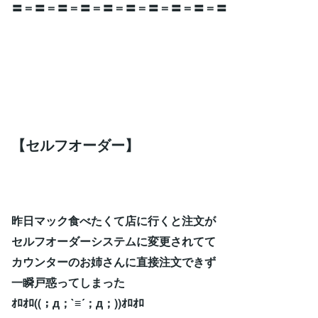
〓＝〓＝〓＝〓＝〓＝〓＝〓＝〓＝〓＝〓
【セルフオーダー】
昨日マック食べたくて店に行くと注文が
セルフオーダーシステムに変更されてて
カウンターのお姉さんに直接注文できず
一瞬戸惑ってしまった
ｵﾛｵﾛ((；д；`≡´；д；))ｵﾛｵﾛ