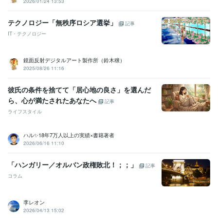
2026/01/24 13:53
テクノロジー「無秩序ロシア選挙」
記事
IT・テクノロジー
鏡面反射デジタルアート製作所（鈴木穣）
2025/08/26 11:16
彼氏の条件を捨てて「居心地の良さ」を選んだ
ら、心が満たされたあなたへ
記事
ライフスタイル
ハル✨18年7万人以上の実績×書籍著者
2026/06/16 11:10
「ハンガリー／オルバン政権敗北！；；」
記事
コラム
李レオン
2026/04/13 15:02