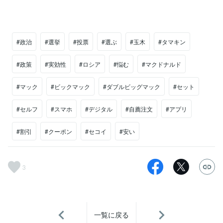
#政治
#選挙
#投票
#選ぶ
#玉木
#タマキン
#政策
#実効性
#ロシア
#悩む
#マクドナルド
#マック
#ビックマック
#ダブルビッグマック
#セット
#セルフ
#スマホ
#デジタル
#自薦注文
#アプリ
#割引
#クーポン
#セコイ
#安い
3
一覧に戻る