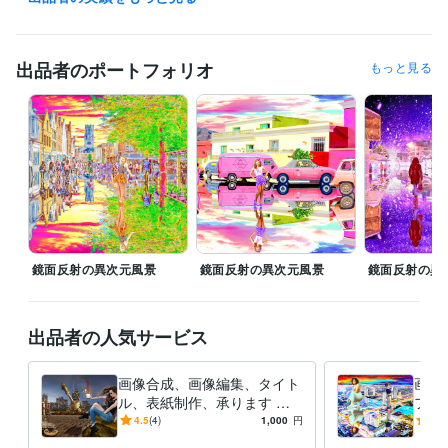
デニーズ
1991年3月 ~ 1999年5月
得意分野
出品者のポートフォリオ
もっと見る
動画編集・映像制作
画像合成、画像修正、タイトル制作、ブログ
合成画像
合成写真
タイトル制作
表紙制作
ブログ記事
アフェリエイト
ニュース記事
スチームパンク
サイバーパンク
小説
学歴
東京都立工芸高等学校
1988年3月 ~ 1990年2月
鏡面反射の異次元風景
鏡面反射の異次元風景
鏡面反射の異
出品者の人気サービス
画像合成、画像編集、タイト
画像
ル、表紙制作、承ります シ
フト
ュールで異次元な世界の空間
で、
4.5
(4)
1,000
円
-
(1)
演出をします。
す！