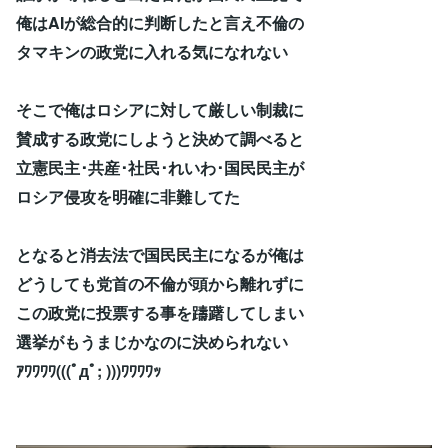
俺はAIが総合的に判断したと言え不倫の
タマキンの政党に入れる気になれない
そこで俺はロシアに対して厳しい制裁に
賛成する政党にしようと決めて調べると
立憲民主･共産･社民･れいわ･国民民主が
ロシア侵攻を明確に非難してた
となると消去法で国民民主になるが俺は
どうしても党首の不倫が頭から離れずに
この政党に投票する事を躊躇してしまい
選挙がもうまじかなのに決められない
ｱﾜﾜﾜﾜ(((ﾟдﾟ; )))ﾜﾜﾜﾜｯ