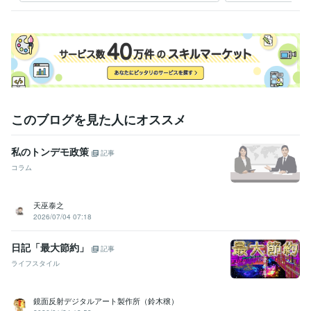
このブログを見た人にオススメ
私のトンデモ政策
記事
コラム
天巫泰之
2026/07/04 07:18
日記「最大節約」
記事
ライフスタイル
鏡面反射デジタルアート製作所（鈴木穣）