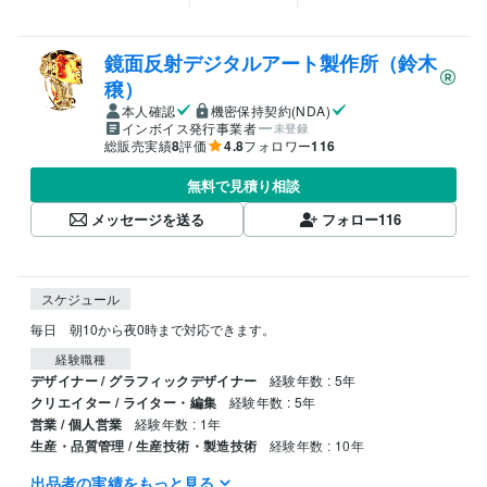
鏡面反射デジタルアート製作所（鈴木
穣）
本人確認
機密保持契約(NDA)
インボイス発行事業者
未登録
総販売実績
8
評価
4.8
フォロワー
116
無料で見積り相談
メッセージを送る
フォロー
116
スケジュール
毎日　朝10から夜0時まで対応できます。
経験職種
デザイナー / グラフィックデザイナー
経験年数 : 5年
クリエイター / ライター・編集
経験年数 : 5年
営業 / 個人営業
経験年数 : 1年
生産・品質管理 / 生産技術・製造技術
経験年数 : 10年
出品者の実績をもっと見る
職歴