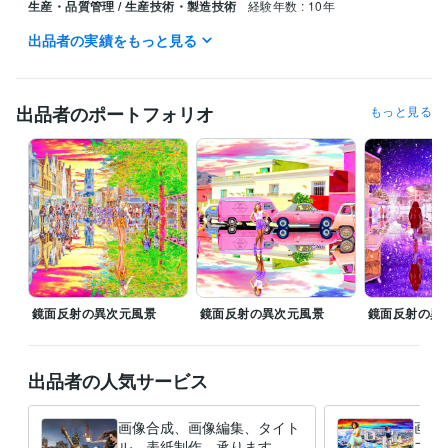
生産・品質管理 / 生産技術・製造技術
経験年数 : 10年
出品者の実績をもっと見る
職歴
デニーズ
1991年3月 ~ 1999年5月
得意分野
出品者のポートフォリオ
もっと見る
動画編集・映像制作
画像合成、画像修正、タイトル制作、ブログ
合成画像
合成写真
タイトル制作
表紙制作
ブログ記事
アフェリエイト
ニュース記事
スチームパンク
サイバーパンク
小説
学歴
東京都立工芸高等学校
1988年3月 ~ 1990年2月
鏡面反射の異次元風景
鏡面反射の異次元風景
鏡面反射の異
出品者の人気サービス
画像合成、画像編集、タイト
画像
ル、表紙制作、承ります シ
フト