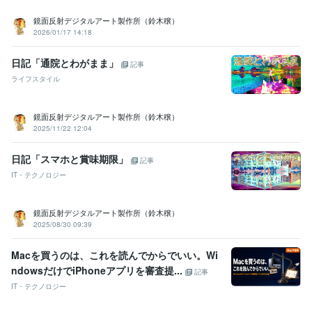
鏡面反射デジタルアート製作所（鈴木穣）
2026/01/17 14:18
日記「通院とわがまま」
記事
ライフスタイル
鏡面反射デジタルアート製作所（鈴木穣）
2025/11/22 12:04
日記「スマホと賞味期限」
記事
IT・テクノロジー
鏡面反射デジタルアート製作所（鈴木穣）
2025/08/30 09:39
Macを買うのは、これを読んでからでいい。Wi
ndowsだけでiPhoneアプリを審査提...
記事
IT・テクノロジー