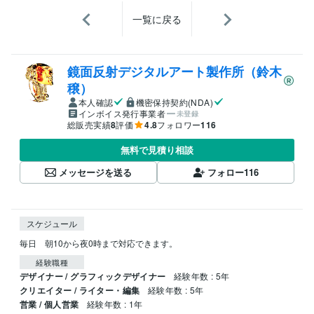
一覧に戻る
鏡面反射デジタルアート製作所（鈴木
穣）
本人確認
機密保持契約(NDA)
インボイス発行事業者
未登録
総販売実績
8
評価
4.8
フォロワー
116
無料で見積り相談
メッセージを送る
フォロー
116
スケジュール
毎日　朝10から夜0時まで対応できます。
経験職種
デザイナー / グラフィックデザイナー
経験年数 : 5年
クリエイター / ライター・編集
経験年数 : 5年
営業 / 個人営業
経験年数 : 1年