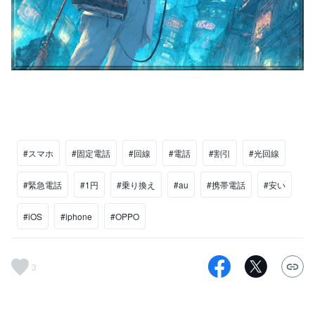
#スマホ
#固定電話
#回線
#電話
#割引
#光回線
#緊急電話
#1円
#乗り換え
#au
#携帯電話
#安い
#iOS
#iphone
#OPPO
3