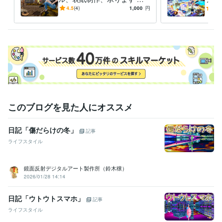
ュールで異次元な世界の空間
で、
4.5
(4)
1,000
円
-
(1)
演出をします。
す！
このブログを見た人にオススメ
日記「傷だらけの冬」
記事
ライフスタイル
鏡面反射デジタルアート製作所（鈴木穣）
2026/01/28 14:14
日記「ウトウトスマホ」
記事
ライフスタイル