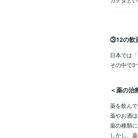
カナダとい
③12の飲
日本では「
その中で3
＜薬の治
薬を飲んで
薬やお酒は
薬の種類に
しかし、薬