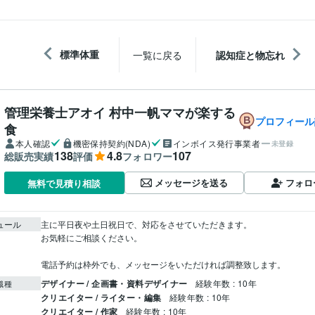
標準体重
一覧に戻る
認知症と物忘れ
管理栄養士アオイ 村中一帆ママが楽する
プロフィール
食
本人確認
機密保持契約(NDA)
インボイス発行事業者
未登録
138
4.8
107
総販売実績
評価
フォロワー
メッセージを送る
フォロ
無料で見積り相談
ュール
主に平日夜や土日祝日で、対応をさせていただきます。

お気軽にご相談ください。

電話予約は枠外でも、メッセージをいただければ調整致します。
デザイナー / 企画書・資料デザイナー
経験年数 : 10年
職種
クリエイター / ライター・編集
経験年数 : 10年
クリエイター / 作家
経験年数 : 10年