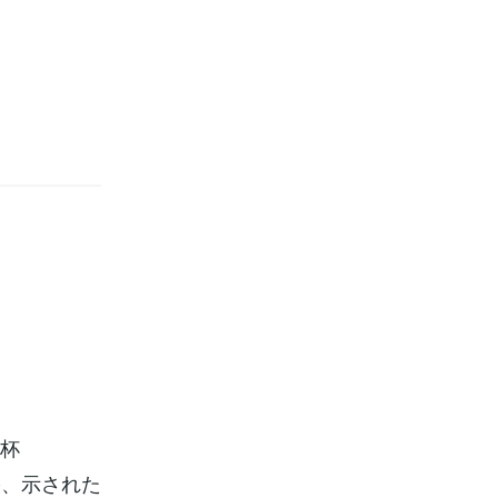
1杯
果、示された