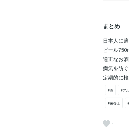
まとめ
日本人に適
ビール75
適正なお酒
病気を防ぐ
定期的に検
#酒
#ア
#栄養士
7