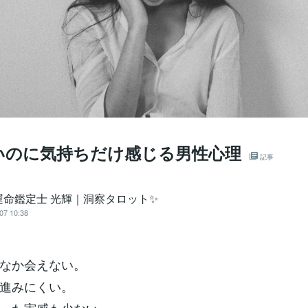
いのに気持ちだけ感じる男性心理
記事
運命鑑定士 光輝｜洞察タロット✨️
07 10:38
なか会えない。
進みにくい。