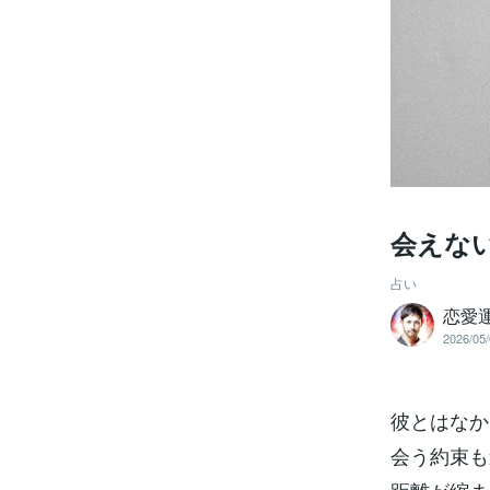
会えな
占い
恋愛
2026/05/
彼とはなか
会う約束も