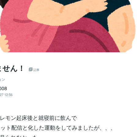
ません！
記事
ョン
008
27 12:56
レモン起床後と就寝前に飲んで
エット配信と化した運動をしてみましたが、、、