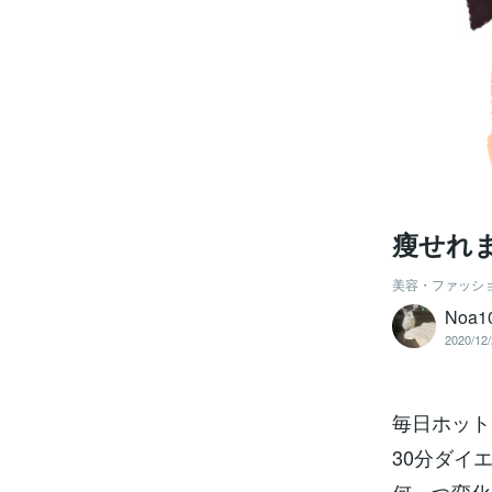
瘦せれ
美容・ファッシ
Noa1
2020/12/
毎日ホット
30分ダイ