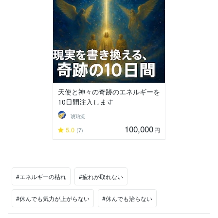
天使と神々の奇跡のエネルギーを
10日間注入します
琥珀流
100,000
5.0
円
(7)
#エネルギーの枯れ
#疲れが取れない
#休んでも気力が上がらない
#休んでも治らない