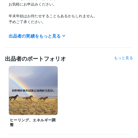
お気軽にお申込みください。

年末年始はお待たせすることもあるかもしれません。

予めご了承ください。

【電話相談について】

出品者の実績をもっと見る
何時〜可能ですか？とお気軽にメッセージください。

ご予約希望の方は、予約ボタンをお出しします。

出品者のポートフォリオ
もっと見る
経験職種
ライフスタイル・その他 / 占い師
経験年数 : 23年
職歴
Prema of House
2000年3月 ~ 2010年2月
受賞歴
引き寄せの法則を生活に活用する簡単な方法
資格・検定
上級心理カウンセラー
取得年 : 2011年
ヒーリング、エネルギー調
メンタル心理カウンセラー
取得年 : 2011年
整
得意分野