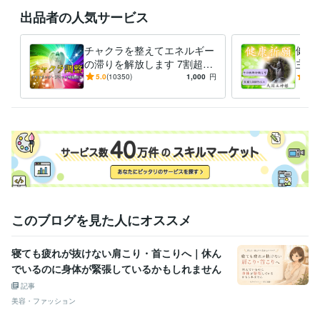
占い
チャクラのバランス、活性化ワーク
金運、健康運などの運気ア
出品者の人気サービス
ップご祈願
スピリチュアル
占い
ヒーリング
ご祈祷
チャクラ
運気アップ
天使
神様
波動整体
除霊
チャクラを整えてエネルギー
健康
占い
波動整体でエネルギーの歪みを修正します
の滞りを解放します 7割超リ
主神
波動
波動整体
言霊
ヒーリング
歪み
病気
回復
エネルギー
ピート！人生を変えたい人の
長寿
5.0
(10350)
1,000
円
5.0
身体
体
エネルギー調整
安産
族に
このブログを見た人にオススメ
寝ても疲れが抜けない肩こり・首こりへ｜休ん
でいるのに身体が緊張しているかもしれません
記事
美容・ファッション