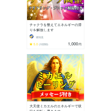
チャクラを整えてエネルギーの滞
りを解放します
琥珀流
1,000
5.0
円
(10350)
大天使ミカエルのエネルギーで状