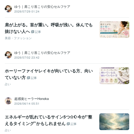
ゆう｜肩こり首こりの安心セルフケア
2026/07/29 01:24
肩が上がる。首が重い。呼吸が浅い。休んでも
抜けない人へ
記事
美容・ファッション
ゆう｜肩こり首こりの安心セルフケア
2026/07/02 23:42
ホーリーファイヤレイキが向いている方、向い
ていない方
記事
占い
超感覚ヒーラーHonoka
2026/06/14 05:51
エネルギーが乱れているサイン5つ✩☪︎今が“整
えるタイミング”かもしれません
記事
占い