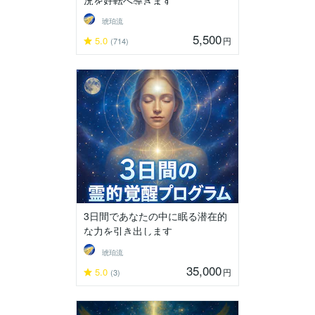
況を好転へ導きます
琥珀流
5,500
5.0
円
(714)
3日間であなたの中に眠る潜在的
な力を引き出します
琥珀流
35,000
5.0
円
(3)