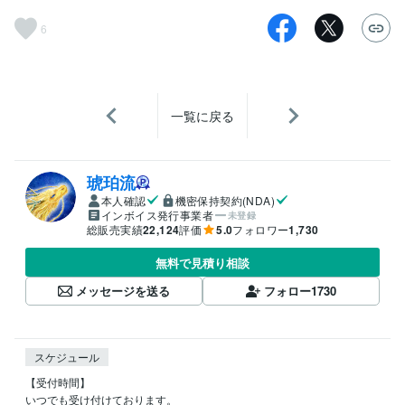
6
一覧に戻る
琥珀流
本人確認
機密保持契約(NDA)
インボイス発行事業者
未登録
総販売実績
22,124
評価
5.0
フォロワー
1,730
無料で見積り相談
メッセージを送る
フォロー
1730
スケジュール
【受付時間】

いつでも受け付けております。
