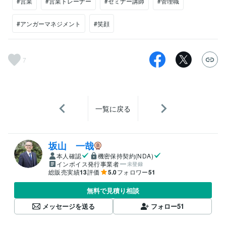
#営業
#営業トレーナー
#セミナー講師
#管理職
#アンガーマネジメント
#笑顔
7
一覧に戻る
坂山 一哉
本人確認
機密保持契約(NDA)
インボイス発行事業者
未登録
総販売実績
13
評価
5.0
フォロワー
51
無料で見積り相談
メッセージを送る
フォロー
51