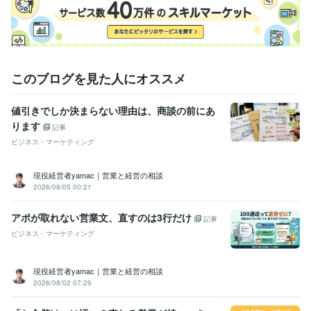
営業
MR
管理職
人材育成
アンガーマネジメント
悩み相談・カウンセリング
怒りに対するコンサルタント
営業
管理職
人材育成
家庭
アンガーマネジメント
このブログを見た人にオススメ
値引きでしか決まらない理由は、商談の前にあ
ります
記事
ビジネス・マーケティング
現役経営者yamac｜営業と経営の相談
2026/08/05 00:21
アポが取れない営業文、直すのは3行だけ
記事
ビジネス・マーケティング
現役経営者yamac｜営業と経営の相談
2026/08/02 07:29