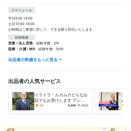
スケジュール
平日9:00-19:00

土日10:00-18:00

お時間はご希望に対して、できる限り対応いたします。
経験職種
営業 / 法人営業
経験年数 : 2年
医療・介護 / MR
経験年数 : 30年
出品者の実績をもっと見る
職歴
ファイザー株式会社
2003年7月 ~ 2019年10月
受賞歴
出品者の人気サービス
ベストプラクティス賞
ワールドベストマネージャー
営業に必須なこ
とは何？
コミュニケーションの取り方を知りたい
イライラ・ムカムカどんなお
ニー
資格・検定
話でもお受けします アンガ
点話
メンタルヘルスマネジメント検定
取得年 : 2021年
ーマネジメントコンサルタン
ニー
-
(1)
6,000
円
/90分
-
(1)
トがどんな話でもお聞きしま
も家
得意分野
す
う。
ビジネス代行・事務代行
営業コミュニケーションのアドバイス
管理
職・人材育成のアドバイス