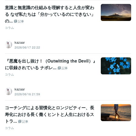
意識と無意識の仕組みを理解すると人生が変わ
る なぜ私たちは「分かっているのにできない」
の...
記事
コラム
kazaar
2026/06/17 22:22
『悪魔を出し抜け！（Outwitting the Devil）』
に収録されている ナポレ...
記事
コラム
kazaar
2026/06/16 21:59
コーチングによる習慣化とロンジビティー、長
寿化における長く働くヒントと人生におけるス
トラ...
記事
コラム