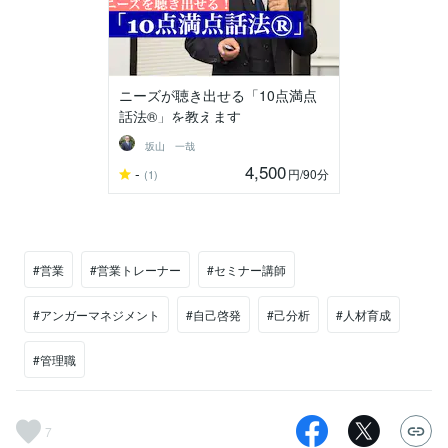
ニーズが聴き出せる「10点満点
話法®︎」を教えます
坂山 一哉
4,500
-
円
/90分
(1)
#営業
#営業トレーナー
#セミナー講師
#アンガーマネジメント
#自己啓発
#己分析
#人材育成
#管理職
7