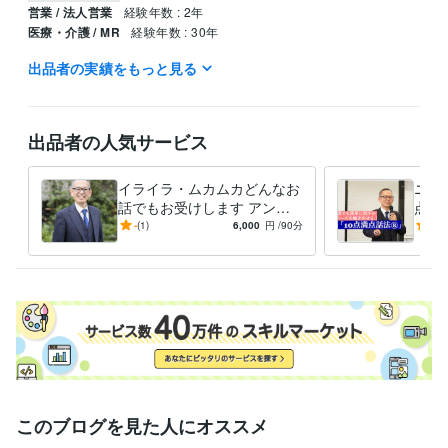
営業 / 法人営業
経験年数 : 2年
医療・介護 / MR
経験年数 : 30年
出品者の実績をもっと見る
職歴
ファイザー株式会社
2003年7月 ~ 2019年10月
受賞歴
出品者の人気サービス
ベストプラクティス賞
ワールドベストマネージャー
営業に必須なこ
とは何？
コミュニケーションの取り方を知りたい
イライラ・ムカムカどんなお
ニー
資格・検定
話でもお受けします アンガ
点話
メンタルヘルスマネジメント検定
取得年 : 2021年
ーマネジメントコンサルタン
ニー
-
(1)
6,000
円
/90分
-
(1)
トがどんな話でもお聞きしま
も家
得意分野
す
う。
ビジネス代行・事務代行
営業コミュニケーションのアドバイス
管理
職・人材育成のアドバイス
営業
MR
管理職
人材育成
アンガーマネジメント
悩み相談・カウンセリング
怒りに対するコンサルタント
営業
管理職
人材育成
家庭
アンガーマネジメント
このブログを見た人にオススメ