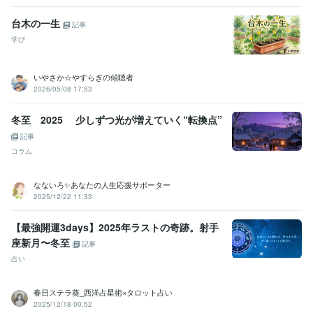
台木の一生
記事
学び
いやさか☆やすらぎの傾聴者
2026/05/08 17:53
冬至 2025 少しずつ光が増えていく“転換点”
記事
コラム
なないろ✨あなたの人生応援サポーター
2025/12/22 11:33
【最強開運3days】2025年ラストの奇跡。射手
座新月〜冬至
記事
占い
春日ステラ葵_西洋占星術×タロット占い
2025/12/18 00:52