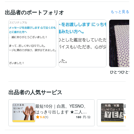
占い
タロット占い
人間関係
セラピー
タロット
恋愛
自己分析
悩み相談
出品者のポートフォリオ
もっと見る
アダルトチルドレン
ひとつひとつ
出品者の人気サービス
最短10分｜白黒、YESNO、
最短
はっきり出します ★二人の
はっ
未来にはっきりと白黒つけま
就職
5.0
(1)
180
円
/分
5.0
す★
す★