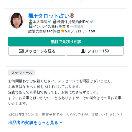
楓➕タロット占い
本人確認
機密保持契約(NDA)
インボイス発行事業者
未登録
総販売実績
141
評価
5.0
フォロワー
159
無料で見積り相談
メッセージを送る
フォロー
159
スケジュール
お時間構わずご依頼ください。メッセージでも問題ございません。

お返事はなるべく日をあけずにしております。

深夜であっても早朝であっても、お気になさらずどうぞ。

すぐにお返事とはいかないこともありますが、その場合はその旨お返事
いたします。

※2022年3月に出産。現在子育てをしながらですが、復帰いたしました！
またよろしくお願いいたします（2022年8月）
出品者の実績をもっと見る
得意分野