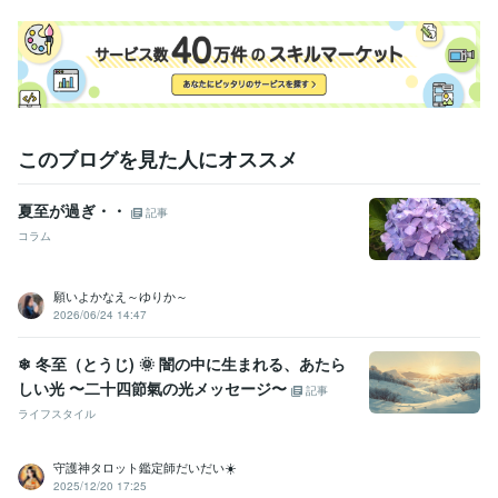
このブログを見た人にオススメ
夏至が過ぎ・・
記事
コラム
願いよかなえ～ゆりか～
2026/06/24 14:47
❄ 冬至（とうじ) 🌞 闇の中に生まれる、あたら
しい光 〜二十四節氣の光メッセージ〜
記事
ライフスタイル
守護神タロット鑑定師だいだい☀️
2025/12/20 17:25