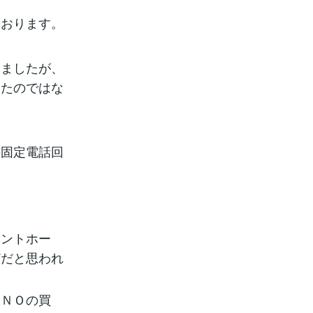
ております。
りましたが、
えたのではな
の固定電話回
ベントホー
どだと思われ
ＶＮＯの買