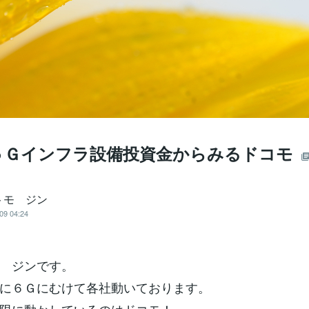
５Ｇインフラ設備投資金からみるドコモ
トモ ジン
09 04:24
 ジンです。
に６Ｇにむけて各社動いております。