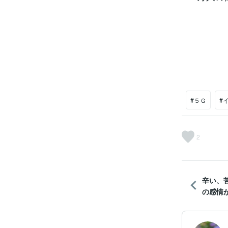
#５Ｇ
#
2
辛い、
の感情