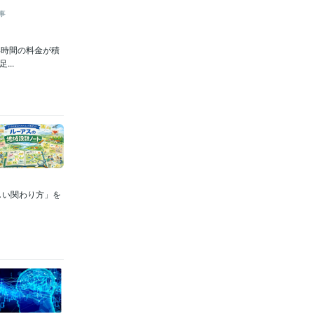
事
い時間の料金が積
..
しい関わり方」を