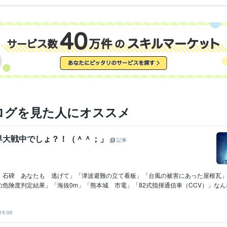
ログを見た人にオススメ
界大戦中でしょ？！（＾＾；」
記事
 石碑 あなたも 逃げて」「津波避難の立て看板」「台風の被害にあった屋根瓦
危険度判定結果」「海抜0m」「熊本城 市電」「82式指揮通信車（CCV）」なんなん
15:00