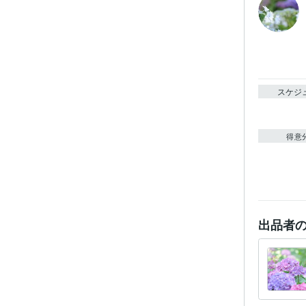
スケジ
得意
出品者