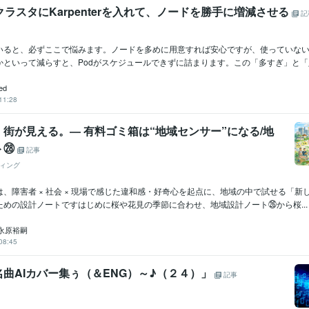
クラスタにKarpenterを入れて、ノードを勝手に増減させる
記
ていると、必ずここで悩みます。ノードを多めに用意すれば安心ですが、使っていな
といって減らすと、Podがスケジュールできずに詰まります。この「多すぎ」と「足.
ed
11:28
街が見える。― 有料ゴミ箱は“地域センサー”になる/地
ト㉘
記事
ィング
、障害者 × 社会 × 現場で感じた違和感・好奇心を起点に、地域の中で試せる「新
ための設計ノートですはじめに桜や花見の季節に合わせ、地域設計ノート㉖から桜...
永原裕嗣
08:45
曲AIカバー集ぅ（＆ENG）～♪（２４）」
記事