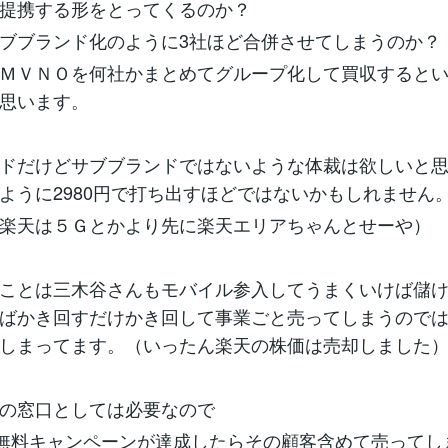
提携する形をとってくるのか？
ブブランド化のように3社ほど合併させてしまうのか？
ＭＶＮＯを何社かまとめてグループ化して買収すると
思います。
ドだけどサブブランドではないような体裁は欲しいと
ように2980円で打ち出すほどではないかもしれません
楽天は５Ｇとかより先に楽天エリアちゃんとせーや）
ことは三木谷さんもモバイル参入してうまくいけば儲
ばかき回すだけかき回して事業ごと売ってしまうので
しまってます。（いったん楽天の株価は売却しました
の窓口としては必要なので
の無料キャンペーンが達成したらその顧客含めて売ってし