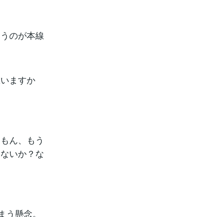
いうのが本線
思いますか
。
けもん、もう
はないか？な
）
まう懸念。