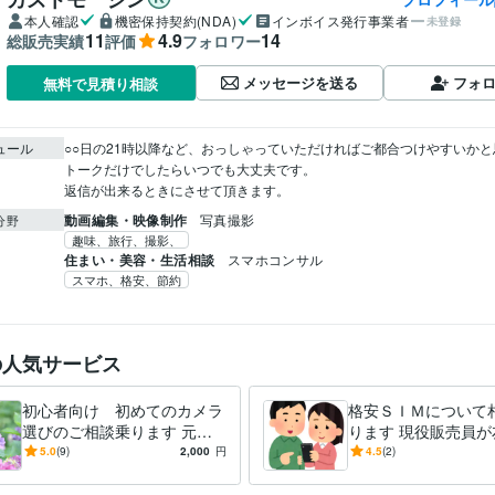
本人確認
機密保持契約(NDA)
インボイス発行事業者
未登録
11
4.9
14
総販売実績
評価
フォロワー
メッセージを送る
フォ
無料で見積り相談
ュール
○○日の21時以降など、おっしゃっていただければご都合つけやすいかと思
トークだけでしたらいつでも大丈夫です。

返信が出来るときにさせて頂きます。
動画編集・映像制作
写真撮影
分野
趣味、旅行、撮影、
住まい・美容・生活相談
スマホコンサル
スマホ、格安、節約
の人気サービス
初心者向け 初めてのカメラ
格安ＳＩＭについて
選びのご相談乗ります 元カ
ります 現役販売員が
メラ販売員がユーザー目線で
線でお答え致します
5.0
(9)
2,000
円
4.5
(2)
お答え！