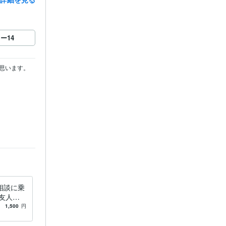
ロー
14
います。

相談に乗
友人目
。
1,500
円