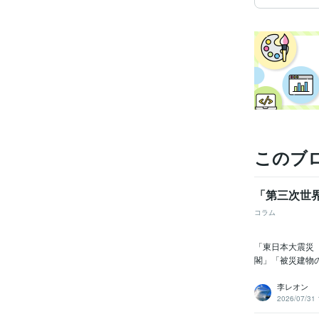
このブ
「第三次世
コラム
「東日本大震災
閣」「被災建物の
李レオン
2026/07/31 