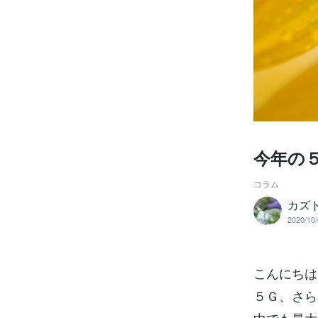
今年の
コラム
カズ
2020/10/
こんにちは
５Ｇ、さら