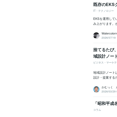
既存のEKS
IT・テクノロジー
EKSを運用し
み上がります。か
Watercolorr
2026/07/19 
捨てるたび、
域設計ノー
ビジネス・マーケテ
地域設計ノートは
設計・提案する
かむっく 
2026/03/29 
「昭和平成名
コラム