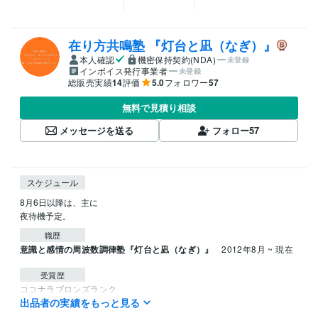
在り方共鳴塾 『灯台と凪（なぎ）』
本人確認
機密保持契約(NDA)
未登録
インボイス発行事業者
未登録
総販売実績
14
評価
5.0
フォロワー
57
無料で見積り相談
メッセージを送る
フォロー
57
スケジュール
8月6日以降は、主に

夜待機予定。
職歴
意識と感情の周波数調律塾『灯台と凪（なぎ）』
2012年8月 ~ 現在
受賞歴
ココナラブロンズランク
出品者の実績をもっと見る
資格・検定