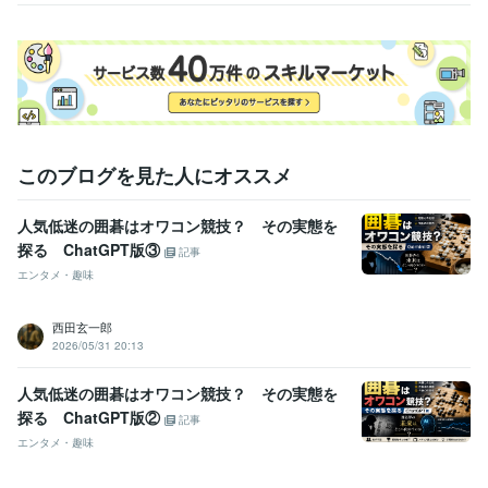
宅地建物取引士（旧 宅地建物取引主任者）
取得年 : 1989年
得意分野
学習指導・資格・キャリア相談
スピリットガイド・宅地建物取引士
学歴
私立立命館中学校
1981年3月 ~ 1984年2月
私立立命館高校
1984年3月 ~ 1987年2月
このブログを見た人にオススメ
人気低迷の囲碁はオワコン競技？ その実態を
探る ChatGPT版③
記事
エンタメ・趣味
西田玄一郎
2026/05/31 20:13
人気低迷の囲碁はオワコン競技？ その実態を
探る ChatGPT版②
記事
エンタメ・趣味