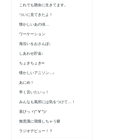
これでも懸命に生きてます。
ついに見てきたよ！
懐かしいあの頃…
ワーケーション
海沿いをおさんぽ♩
しあわせ貯金♩
ちょきちょき✂
懐かしいアニソン…♩
あにめ！
早く言いたいっ！
みんなも風邪には気をつけて…！
喜びっヾ(*´∀`*)ﾉ
無意識に我慢しちゃう癖
ラジオデビュー！？