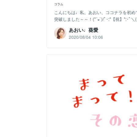
コラム
こんにちは♩私、あおい、ココナラを初めて
突破しました～～！(*´◒`)/ﾟ･:*【祝】*:･
あおい♩葵愛
2020/08/04 10:06