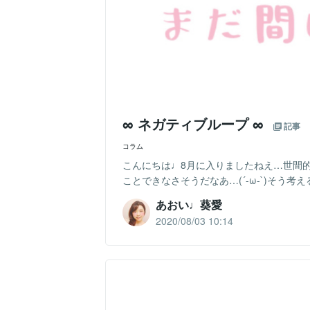
∞ ネガティブループ ∞
記事
コラム
こんにちは♩8月に入りましたねえ…世間
ことできなさそうだなあ…(´-ω-`)そう
あおい♩葵愛
2020/08/03 10:14