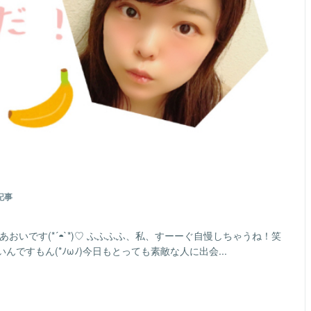
記事
おいです(*´◓`*)♡ ふふふふ、私、すーーぐ自慢しちゃうね！笑
ですもん(*ﾉωﾉ)今日もとっても素敵な人に出会...