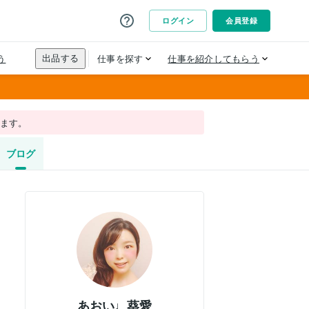
れます。
ブログ
あおい♩葵愛