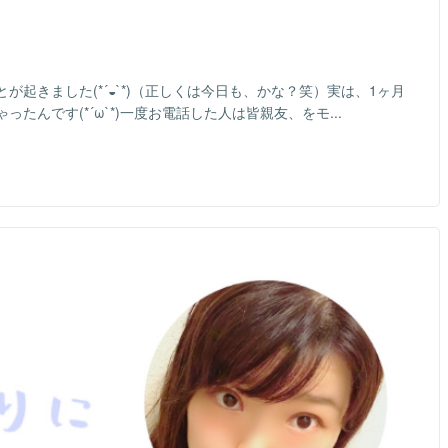
起きました(*´◒`*)（正しくは今日も、かな？笑）実は、1ヶ月
んです(*´ω`*)一度お電話した人は皆親友、をモ...