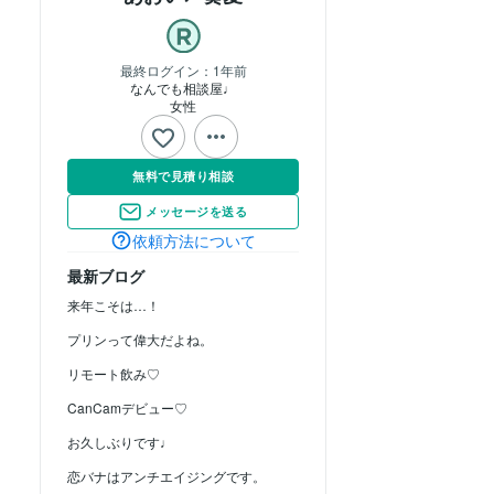
最終ログイン：
1年前
なんでも相談屋♩
女性
無料で見積り相談
メッセージを送る
依頼方法について
最新ブログ
来年こそは…！
プリンって偉大だよね。
リモート飲み♡
CanCamデビュー♡
お久しぶりです♩
恋バナはアンチエイジングです。