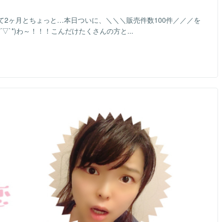
2ヶ月とちょっと…本日ついに、＼＼＼販売件数100件／／／を
ﾟ＼(´▽`*)わ～！！！こんだけたくさんの方と...