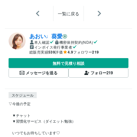
一覧に戻る
あおい♩葵愛
本人確認
機密保持契約(NDA)
インボイス発行事業者
総販売実績
539
評価
4.9
フォロワー
219
無料で見積り相談
メッセージを送る
フォロー
219
スケジュール
▽今後の予定

　▼チャット

　▼習慣化サービス（ダイエット/勉強）

　いつでもお待ちしています♡
