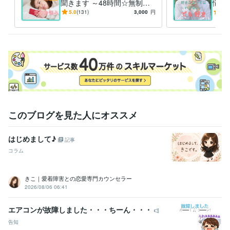
聞きます ～48時間☆無制
悩み
限！チャットで恋愛相談♩
ては
5.0
(131)
3,000
円
5.0
いい
このブログを見た人にオススメ
はじめまして♪
記事
コラム
きこ｜愛着障害との恋愛専門カウンセラー
2026/08/06 06:41
エアコンが故障しました・・・ちーん・・・
告知