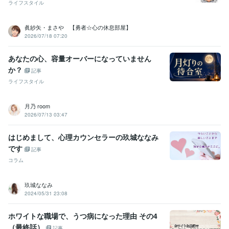
ライフスタイル
眞紗矢・まさや 【勇者☆心の休息部屋】
2026/07/18 07:20
あなたの心、容量オーバーになっていません
か？
記事
ライフスタイル
月乃 room
2026/07/13 03:47
はじめまして、心理カウンセラーの玖城ななみ
です
記事
コラム
玖城ななみ
2024/05/31 23:08
ホワイトな職場で、うつ病になった理由 その4
（最終話）
記事