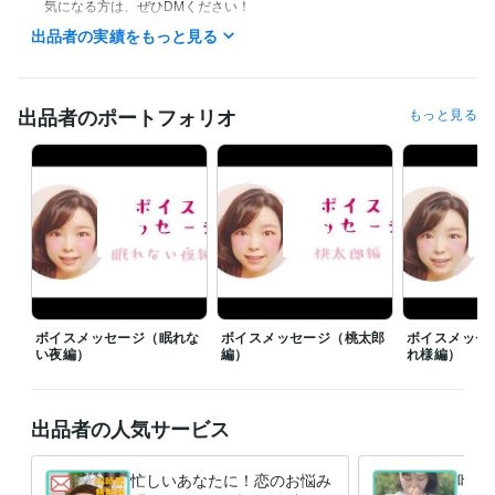
　気になる方は、ぜひDMください！

出品者の実績をもっと見る
୨୧┈┈┈┈┈┈┈┈┈┈┈┈┈┈┈┈┈୨୧

　▼電話相談

出品者のポートフォリオ
もっと見る
　直近毎日予定が詰まっているため

　新規の方はお断りしております(´;ω;`)

　今までご購入いただいたお客様のみ、

　事前予約の上で受け付けてます◎

　※すごくたま〜に待機してます♩
資格・検定
心を癒すなんでも相談屋♩
取得年 : 2019年
困ったときについ頼りたくなる令和のドラえもん^^
取得年 : 2019年
ボイスメッセージ（眠れな
ボイスメッセージ（桃太郎
ボイスメッセ
い夜編）
編）
れ様編）
得意分野
住まい・美容・生活相談
新しく始めたことを習慣にすること♩
悩み相談・カウンセリング
恋愛相談♡
出品者の人気サービス
忙しいあなたに！恋のお悩み
叶わ