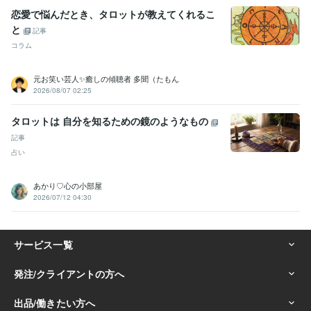
恋愛で悩んだとき、タロットが教えてくれるこ
と
記事
コラム
元お笑い芸人✨癒しの傾聴者 多聞（たもん
2026/08/07 02:25
タロットは 自分を知るための鏡のようなもの
記事
占い
あかり♡心の小部屋
2026/07/12 04:30