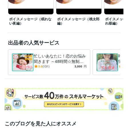
資格・検定
心を癒すなんでも相談屋♩
取得年 : 2019年
困ったときについ頼りたくなる令和のドラえもん^^
取得年 : 2019年
ボイスメッセージ（眠れな
ボイスメッセージ（桃太郎
ボイスメッセ
い夜編）
編）
れ様編）
得意分野
住まい・美容・生活相談
新しく始めたことを習慣にすること♩
悩み相談・カウンセリング
恋愛相談♡
出品者の人気サービス
忙しいあなたに！恋のお悩み
叶わ
聞きます ～48時間☆無制
悩み
限！チャットで恋愛相談♩
ては
5.0
(131)
3,000
円
5.0
いい
このブログを見た人にオススメ