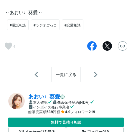
～あおい♩葵愛～
#電話相談
#ラジオごっこ
#恋愛相談
4
一覧に戻る
あおい♩葵愛
本人確認
機密保持契約(NDA)
インボイス発行事業者
総販売実績
539
評価
4.9
フォロワー
219
無料で見積り相談
メッセージを送る
フォロー
219