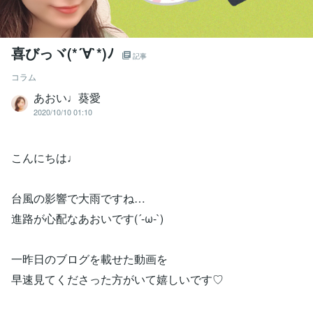
喜びっヾ(*´∀`*)ﾉ
記事
コラム
あおい♩葵愛
2020/10/10 01:10
こんにちは♩
台風の影響で大雨ですね…
進路が心配なあおいです(´-ω-`)
一昨日のブログを載せた動画を
早速見てくださった方がいて嬉しいです♡