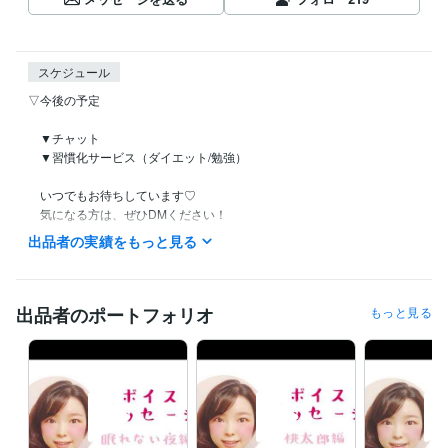
スケジュール
▽今後の予定

　▼チャット

　▼習慣化サービス（ダイエット/勉強）

　いつでもお待ちしています♡

　気になる方は、ぜひDMください！

出品者の実績をもっと見る
୨୧┈┈┈┈┈┈┈┈┈┈┈┈┈┈┈┈┈୨୧

　▼電話相談

出品者のポートフォリオ
もっと見る
　直近毎日予定が詰まっているため

　新規の方はお断りしております(´;ω;`)

　今までご購入いただいたお客様のみ、

　事前予約の上で受け付けてます◎

　※すごくたま〜に待機してます♩