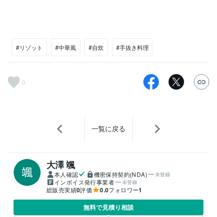
#リゾット
#中華風
#自炊
#手抜き料理
0
一覧に戻る
大澤 颯
本人確認
機密保持契約(NDA)
未登録
インボイス発行事業者
未登録
総販売実績
0
評価
0.0
フォロワー
1
無料で見積り相談