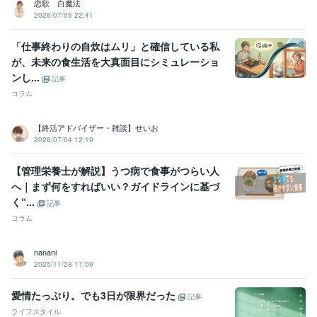
恋歌 白魔法
2026/07/05 22:41
「仕事終わりの自炊はムリ」と確信している私
が、未来の食生活を大真面目にシミュレーショ
ンし...
記事
コラム
【終活アドバイザー・雑談】せいお
2026/07/04 12:19
【管理栄養士が解説】うつ病で食事がつらい人
へ｜まず何をすればいい？ガイドラインに基づ
く“...
記事
コラム
nanani
2025/11/28 11:09
愛情たっぷり。でも3日が限界だった
記事
ライフスタイル