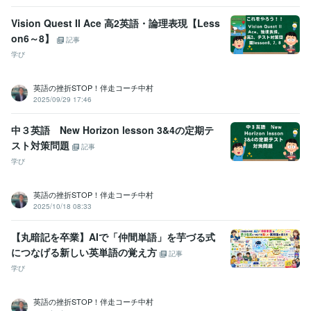
Vision Quest II Ace 高2英語・論理表現【Less
on6～8】
記事
学び
英語の挫折STOP！伴走コーチ中村
2025/09/29 17:46
中３英語 New Horizon lesson 3&4の定期テ
スト対策問題
記事
学び
英語の挫折STOP！伴走コーチ中村
2025/10/18 08:33
【丸暗記を卒業】AIで「仲間単語」を芋づる式
につなげる新しい英単語の覚え方
記事
学び
英語の挫折STOP！伴走コーチ中村