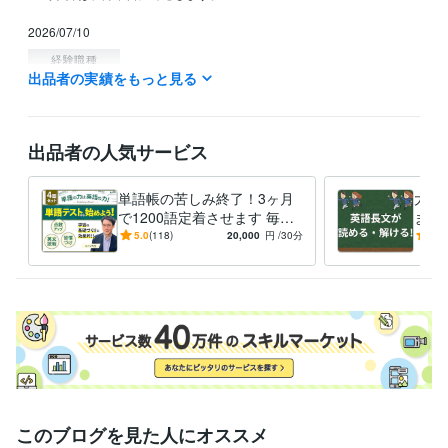
2026/07/10
経験職種
出品者の実績をもっと見る
ライフスタイル・その他 / 講師・インストラクター
経験年数 : 9年
職歴
鹿島塾
2016年3月 ~ 2019年2月
出品者の人気サービス
スクールIE
2019年4月 ~ 現在
Amazing Talker
2020年12月 ~ 現在
単語帳の苦しみ終了！3ヶ月
大学
受賞歴
で1200語定着させます 毎日1
ます
【ココナラ】プラチナランク認定
【ココナラ】1.5ヶ月で英単語突
0問のミニテスト＆週1回のオ
応】
5.0
(118)
20,000
円
/30分
5.0
破！→心理学系大学院合格！
ンライン対面テストで応
ける
資格・検定
TOEIC
取得年 : 2022年
得意分野
学習指導・資格・キャリア相談
英語を教えること
英語
教育
英会話
このブログを見た人にオススメ