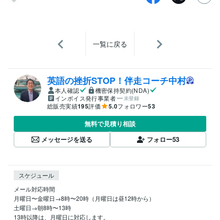
一覧に戻る
英語の挫折STOP！伴走コーチ中村
本人確認
機密保持契約(NDA)
インボイス発行事業者
未登録
総販売実績
195
評価
5.0
フォロワー
53
無料で見積り相談
メッセージを送る
フォロー
53
スケジュール
メール対応時間

月曜日〜金曜日→8時〜20時（月曜日は昼12時から）

土曜日→朝8時〜13時

13時以降は、月曜日に対応します。
