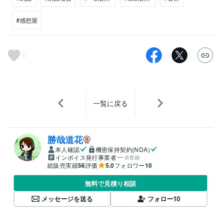
#感想屋
1
一覧に戻る
勝哉道花
本人確認
機密保持契約(NDA)
インボイス発行事業者
未登録
総販売実績
56
評価
5.0
フォロワー
10
無料で見積り相談
メッセージを送る
フォロー
10