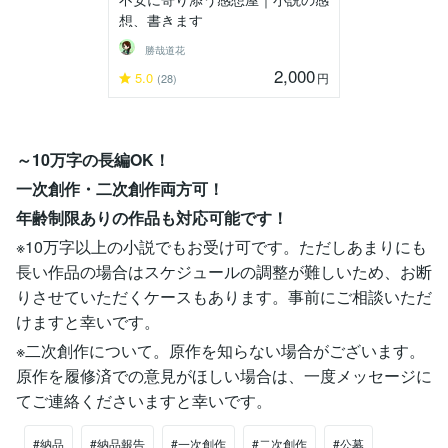
想、書きます
勝哉道花
2,000
5.0
円
(28)
～10万字の長編OK！
一次創作・二次創作両方可！
年齢制限ありの作品も対応可能です！
※10万字以上の小説でもお受け可です。ただしあまりにも
長い作品の場合はスケジュールの調整が難しいため、お断
りさせていただくケースもあります。事前にご相談いただ
けますと幸いです。
※二次創作について。原作を知らない場合がございます。
原作を履修済での意見がほしい場合は、一度メッセージに
てご連絡くださいますと幸いです。
#納品
#納品報告
#一次創作
#二次創作
#公募