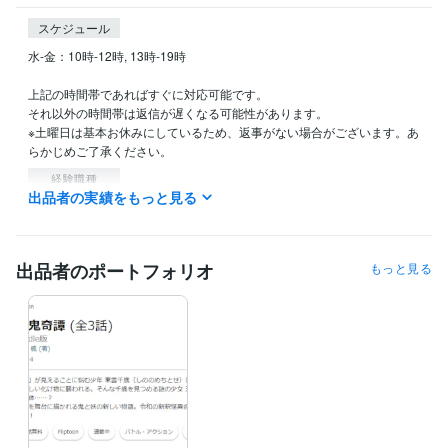
スケジュール
水-金：10時-12時, 13時-19時

上記の時間帯であればすぐに対応可能です。

それ以外の時間帯は返信が遅くなる可能性があります。

※土曜日は基本お休みにしているため、返事がない場合がございます。あ
らかじめご了承ください。
経験職種
出品者の実績をもっと見る
クリエイター / ライター・編集
経験年数 : 3年
クリエイター / 作家
経験年数 : 10年
メディア・出版・広告 / 編集・エディター・デスク・校正
出品者のポートフォリオ
もっと見る
受賞歴
エブリスタ 第53回 超妄想コンテスト 優秀賞
エブリスタ 青春特集 掲
載
エブリスタ 新作セレクション 掲載
空色短編小説大賞 佳作
ビジネス・クリエイティブツール
WordPress:1年
Excel:5年
Google スプレッドシート:5年
Google ドキュメント:5年
Word:10年
MediBang Paint:2年
FireAlpaca:3年
得意分野