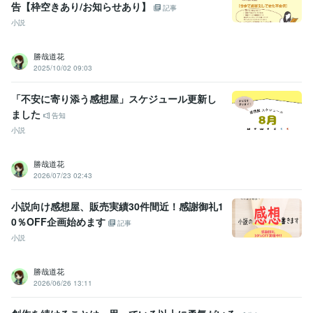
告【枠空きあり/お知らせあり】
記事
小説
勝哉道花
2025/10/02 09:03
「不安に寄り添う感想屋」スケジュール更新し
ました
告知
小説
勝哉道花
2026/07/23 02:43
小説向け感想屋、販売実績30件間近！感謝御礼1
0％OFF企画始めます
記事
小説
勝哉道花
2026/06/26 13:11