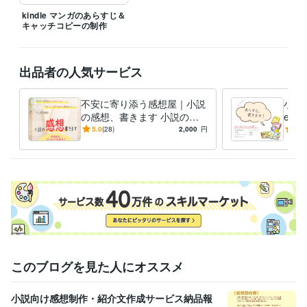
ライティング・翻訳
小説特化の感想屋
kindle マンガのあらすじ＆
キャッチコピーの制作
小説
一次創作
二次創作
ライティング・翻訳
校正
小説
漫画
出品者の人気サービス
学歴
東京コミュニケーションアートデザイン専門学校
2013年3月 ~ 2016
年2月
不安に寄り添う感想屋｜小説
小説
の感想、書きます 小説の専
eb
門学校卒の同人作家があなた
らす
5.0
(28)
2,000
円
5.0
の不安にお答えします
へ
このブログを見た人にオススメ
小説向け感想制作・紹介文作成サービス納品報