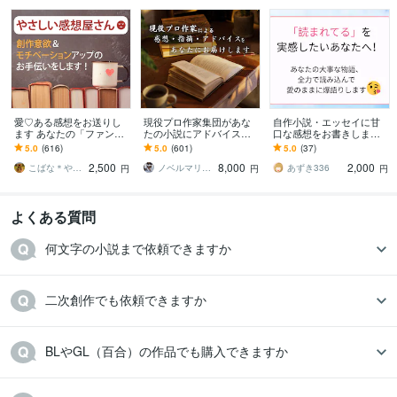
愛♡ある感想をお送りし
現役プロ作家集団があな
自作小説・エッセイに甘
ます あなたの「ファン」
たの小説にアドバイスし
口な感想をお書きします
になって創作意欲アップ
ます 商業的な視点から講
超ボリューミーな甘口(肯
5.0
(616)
5.0
(601)
5.0
(37)
をサポート！
評をします【長編小説の
定的)感想をお届けしま
2,500
8,000
2,000
講評5千～１万字！】
す！
こばな＊やさしい感想屋さん
ノベルマリット
あずき336
円
円
円
よくある質問
何文字の小説まで依頼できますか
二次創作でも依頼できますか
BLやGL（百合）の作品でも購入できますか