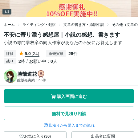
1/4
ホーム
ライティング・翻訳
文章の書き方・添削相談
その他（文章の
不安に寄り添う感想屋｜小説の感想、書きます
小説の専門学校卒の同人作家があなたの不安にお答えします
5.0
(24)
28
件
評価
販売実績
2
枠 / お願い中：
0
人
残り
勝哉道花
総販売実績：
56件
購入画面に進む
無料で見積り相談
見積りから購入までの流れ
お気に入り(36)
出品者に質問