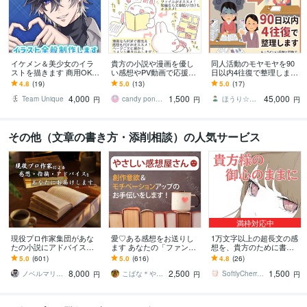
イケメン＆美少女のイラ
貴方の小説や漫画を優し
同人活動のモヤモヤを90
ストを描きます 商用OK✨
い感想やPV動画で応援し
日以内4往復で整理します
アイコンや立ち絵など、
ます お急ぎOK！感想のみ
ちょうどいい日数と回数
4.8
(19)
5.0
(13)
5.0
(17)
用途に合わせて対応可能
OK！創作友達として感想
で無理なく気持ちを整理
4,000
1,500
45,000
です！
文を送ります！
できます。
Team Unique
candy ponbon
ほうり☆創作者のための心身最適化コーチ
円
円
円
その他（文章の書き方・添削相談）の人気サービス
満枠対応中
現役プロ作家集団があな
愛♡ある感想をお送りし
1万文字以上の超長文の感
たの小説にアドバイスし
ます あなたの「ファン」
想を、貴方のために書き
ます 商業的な視点から講
になって創作意欲アップ
ます 1万文字につき、5千
5.0
(601)
5.0
(616)
4.8
(26)
評をします【長編小説の
をサポート！
文字超えの長文の感想に
8,000
2,500
1,500
講評5千～１万字！】
も対応可能！
ノベルマリット
こばな＊やさしい感想屋さん
SoftlyCherryOfficial
円
円
円