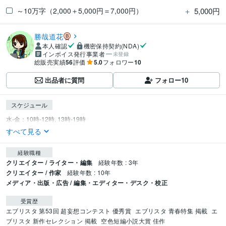
＋
5,000円
～10万字（2,000＋5,000円＝7,000円）
勝哉道花
本人確認
機密保持契約(NDA)
インボイス発行事業者
未登録
総販売実績
56
評価
5.0
フォロワー
10
出品者に質問
フォロー
10
スケジュール
すべて見る
経験職種
クリエイター / ライター・編集
経験年数 : 3年
クリエイター / 作家
経験年数 : 10年
メディア・出版・広告 / 編集・エディター・デスク・校正
受賞歴
エブリスタ 第53回 超妄想コンテスト 優秀賞
エブリスタ 青春特集 掲載
エ
ブリスタ 新作セレクション 掲載
空色短編小説大賞 佳作