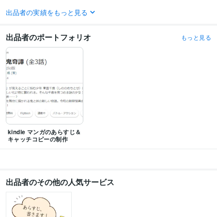
出品者の実績をもっと見る
ビジネス・クリエイティブツール
WordPress:1年
Excel:5年
Google スプレッドシート:5年
Google ドキュメント:5年
Word:10年
MediBang Paint:2年
FireAlpaca:3年
出品者のポートフォリオ
もっと見る
得意分野
ライティング・翻訳
小説特化の感想屋
小説
一次創作
二次創作
ライティング・翻訳
校正
小説
漫画
学歴
東京コミュニケーションアートデザイン専門学校
2013年3月 ~ 2016年2月
kindle マンガのあらすじ＆
キャッチコピーの制作
出品者のその他の人気サービス