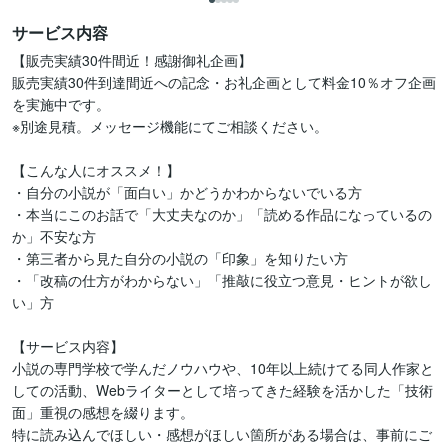
サービス内容
【販売実績30件間近！感謝御礼企画】

販売実績30件到達間近への記念・お礼企画として料金10％オフ企画
を実施中です。

※別途見積。メッセージ機能にてご相談ください。

【こんな人にオススメ！】

・自分の小説が「面白い」かどうかわからないでいる方

・本当にこのお話で「大丈夫なのか」「読める作品になっているの
か」不安な方

・第三者から見た自分の小説の「印象」を知りたい方

・「改稿の仕方がわからない」「推敲に役立つ意見・ヒントが欲し
い」方

【サービス内容】

小説の専門学校で学んだノウハウや、10年以上続けてる同人作家と
しての活動、Webライターとして培ってきた経験を活かした「技術
面」重視の感想を綴ります。

特に読み込んでほしい・感想がほしい箇所がある場合は、事前にご