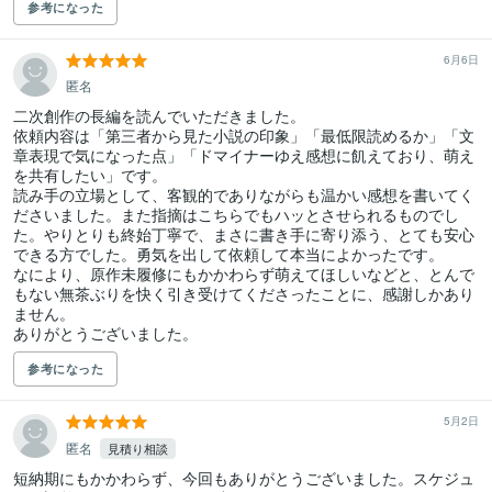
参考になった
6月6日
匿名
二次創作の長編を読んでいただきました。

依頼内容は「第三者から見た小説の印象」「最低限読めるか」「文
章表現で気になった点」「ドマイナーゆえ感想に飢えており、萌え
を共有したい」です。

読み手の立場として、客観的でありながらも温かい感想を書いてく
ださいました。また指摘はこちらでもハッとさせられるものでし
た。やりとりも終始丁寧で、まさに書き手に寄り添う、とても安心
できる方でした。勇気を出して依頼して本当によかったです。

なにより、原作未履修にもかかわらず萌えてほしいなどと、とんで
もない無茶ぶりを快く引き受けてくださったことに、感謝しかあり
ません。

参考になった
5月2日
匿名
見積り相談
短納期にもかかわらず、今回もありがとうございました。スケジュ