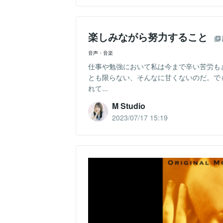
楽しみながら努力すること
音声・音楽
仕事や勉強において私は今まで辛い苦労も
とも限らない、そんなに甘くないのだ。で
れて...
M Studio
2023/07/17 15:19