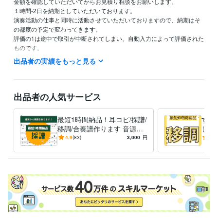
金額を確認していただいてからお見積り相談をお願いします。

１時間-2日を納期としていただいております。

演奏活動の仕事と同時に活動させていただいておりますので、納期はそ
の都度の予定で変わってきます。

評価の1は途中で取引が中断されてしまい、自動入力によって評価された
ものです。

ご希望の値段、楽曲の音源のURL,mp3等ご記入の上

出品者の実績をもっと見る
見積もり相談からお待ちしております！

ご相談だけで構いません(^^)

出品者の人気サービス
経験職種
ライフスタイル・その他 / アイドル・タレント・アーティスト
経験
最短1時間納品！耳コピ/採譜/
すぐ
年数 : 10年
移調/合奏譜作ります 音源か
しま
ら譜面！移調/メロディ採譜/
楽器
4.9
(83)
3,000
円
3.0
得意分野
パート採譜/オリジナルなど
納品
音楽制作・ナレーション
耳コピ　採譜
クラシック
オーケストラ
ピアノ
音楽
芸術