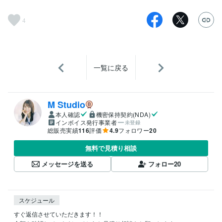
4
一覧に戻る
M Studio
本人確認
機密保持契約(NDA)
インボイス発行事業者
未登録
総販売実績
116
評価
4.9
フォロワー
20
無料で見積り相談
メッセージを送る
フォロー
20
スケジュール
すぐ返信させていただきます！！　
