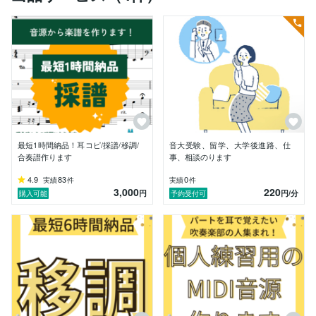
ご相談だけでも構いません。

お気軽に見積もり相談からお待ちしております。

よろしくお願いいたします。

最短1時間納品！耳コピ/採譜/移調/
音大受験、留学、大学後進路、仕
合奏譜作ります
事、相談のります
4.9
83
0
実績
件
実績
件
3,000
220
円
円
/分
購入可能
予約受付可