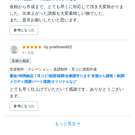
依頼から作成まで、とても早くに対応して頂き大変助かりま
した。出来上がった譜面も大変素晴しい物でした。

また、是非お願いしたいと思います。
参考になった
by yuialtosax822
9ヶ月前
見積り相談
音楽制作・ナレーション
>
楽譜制作・耳コピ譜面作成
最短1時間納品！耳コピ/採譜/移調/合奏譜作ります 音源から譜面！移調/
メロディ採譜/パート採譜/オリジナルなど
とても早く仕上げていただいて感謝です。ありがとうござい
ます。
参考になった
もっと見る