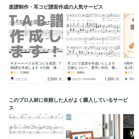
楽譜制作・耳コピ譜面作成の人気サービス
ギター/ベースを耳コピ＆採譜、T
耳コピで楽譜を作成いたします
6周年キ
AB譜を作成します その曲、弾け
正確なコピー、素早い対応、難易
迄)耳コピ
るかも！個人練習やコピバンにお
度別アレンジもOK！
譜可♪ 1
5.0
(1066)
5.0
(996)
5.0
(27
すすめです！
0
2,500
1,500
たむとむ
ほのか coconala
Ricky6
円
円
このプロ人材に依頼した人がよく購入しているサービ
ス