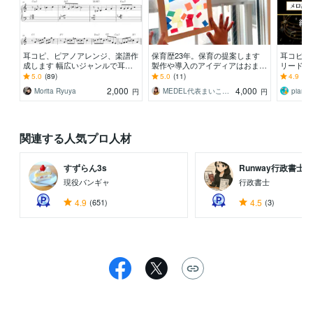
耳コピ、ピアノアレンジ、楽譜作
保育歴23年。保育の提案します
耳コピ採
成します 幅広いジャンルで耳コ
製作や導入のアイディアはおまか
リードシ
ピ アレンジを対応します
せ！テーマの丸投げも歓迎です！
きない曲
5.0
(89)
5.0
(11)
4.9
(38
2,000
4,000
Morita Ryuya
MEDEL代表まいこ☆キッズアート講師
piano
円
円
関連する人気プロ人材
すずらん3s
Runway行政書士...
現役バンギャ
行政書士
4.9
(651)
4.5
(3)