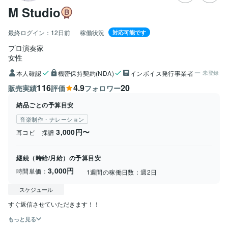
M Studio
最終ログイン：
12日前
稼働状況
対応可能です
プロ演奏家
女性
本人確認
機密保持契約(NDA)
インボイス発行事業者
未登録
116
4.9
20
販売実績
評価
フォロワー
納品ごとの予算目安
音楽制作・ナレーション
3,000円〜
耳コピ 採譜
継続（時給/月給）の予算目安
3,000円
時間単価：
1週間の稼働日数：
週2日
スケジュール
すぐ返信させていただきます！！　
もっと見る