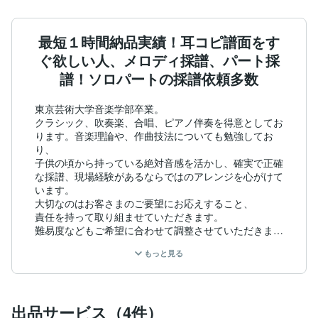
最短１時間納品実績！耳コピ譜面をす
ぐ欲しい人、メロディ採譜、パート採
譜！ソロパートの採譜依頼多数
東京芸術大学音楽学部卒業。

クラシック、吹奏楽、合唱、ピアノ伴奏を得意としてお
ります。音楽理論や、作曲技法についても勉強してお
り、

子供の頃から持っている絶対音感を活かし、確実で正確
な採譜、現場経験があるならではのアレンジを心がけて
います。

大切なのはお客さまのご要望にお応えすること、

責任を持って取り組ませていただきます。

難易度などもご希望に合わせて調整させていただきま
す。

もっと見る
また依頼していただいた方のご希望にしっかりと沿うよ
うな作品になるよう最後まで真摯に対応させていただく
ことを心がけています。

出品サービス（4件）