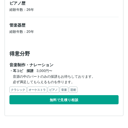
ピアノ歴
経験年数：26年
管楽器歴
経験年数：20年
得意分野
音楽制作・ナレーション
・耳コピ 採譜
3,000円〜
音源の中のパートのみの採譜もお待ちしております。

必ず満足してもらえるものを作ります。
クラシック
オーケストラ
ピアノ
音楽
芸術
無料で見積り相談