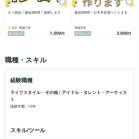
すぐ納品！最短3時間！移調します
最短6時間！お手本音源つくります
3.0
1
0
実績
件
実績
件
1,500
3,000
円
円
受付休止中
受付休止中
職種・スキル
経験職種
ライフスタイル・その他
/
アイドル・タレント・アーティス
ト
経験年数
:
10年
スキル/ツール