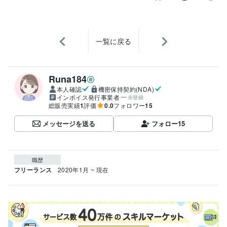
一覧に戻る
Runa184
本人確認
機密保持契約(NDA)
インボイス発行事業者
未登録
総販売実績
1
評価
0.0
フォロワー
15
メッセージを送る
フォロー
15
職歴
フリーランス
2020年1月 ~ 現在