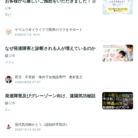
お客様から嬉しいご感想をいただきました！
記事
学び
ヤマユウ＠イライラで限界のママをサポート
2026/07/19 16:41
なぜ発達障害と診断される人が増えているのか
記事
コラム
育児・不登校・海外子女相談専門 奥村直之
2026/06/04 07:27
発達障害及びグレーゾーン向け、遠隔気功秘話
記事
占い
現代気功師かとう（認知科学気功）
2025/10/15 03:59