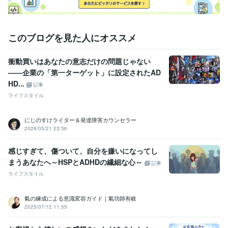
このブログを見た人にオススメ
衝動買いはあなたの意志だけの問題じゃない
——企業の「第一ターゲット」に設定されたAD
HD...
記事
ライフスタイル
にじのすけライター＆発達障害カウンセラー
2026/05/21 23:56
感じすぎて、傷ついて、自分を嫌いになってし
まうあなたへ～HSPとADHDの繊細な心～
記事
ライフスタイル
氣の練成による意識変容ガイド｜氣功師有岐
2025/07/12 11:55