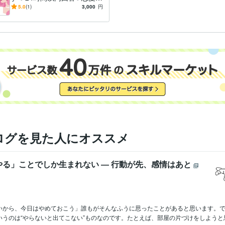
結婚・仕事・人間関係
5.0
(1)
3,000
円
ログを見た人にオススメ
やる」ことでしか生まれない ― 行動が先、感情はあと
いから、今日はやめておこう」誰もがそんなふうに思ったことがあると思います。
うのは“やらないと出てこない”ものなのです。たとえば、部屋の片づけをしようと思っ