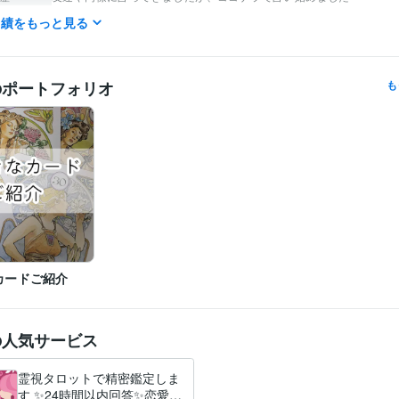
実績をもっと見る
占い
占い　潜在意識につながる　悩み相談
分野
占い 悩み相談
のポートフォリオ
も
カードご紹介
の人気サービス
霊視タロットで精密鑑定しま
す ✨24時間以内回答✨恋愛・