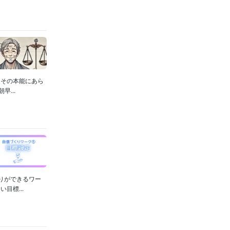
、その本能にあら
...
りができるワー
目標...