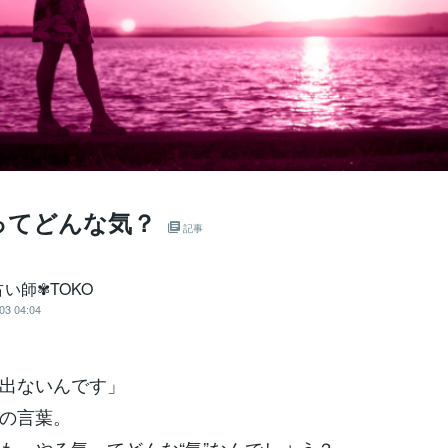
ってどんな気？
記事
い師✾TOKO
03 04:04
出ないんです」
の言葉。