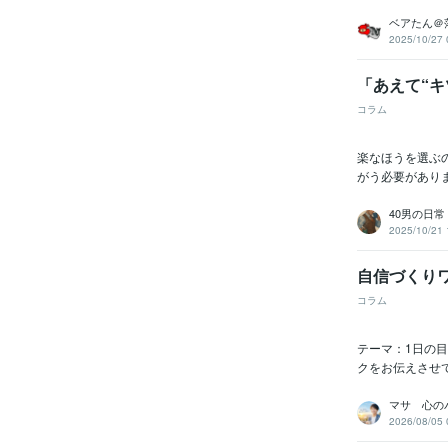
ベアたん＠
2025/10/27 
「あえて“
コラム
楽なほうを選ぶ
がう必要がありま
40男の日常
2025/10/21 
自信づくり
コラム
テーマ：1日の
クをお伝えさせ
マサ 心の
2026/08/05 