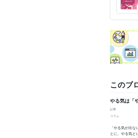
このブ
やる気は「
記事
コラム
「やる気が出な
とに、やる気とい