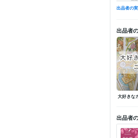
出品者の
得意
出品者
大好きな
出品者