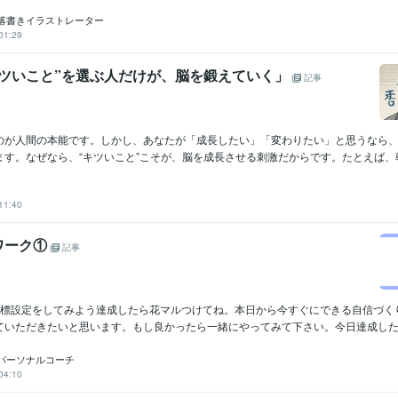
落書きイラストレーター
01:29
キツいこと”を選ぶ人だけが、脳を鍛えていく」
記事
のが人間の本能です。しかし、あなたが「成長したい」「変わりたい」と思うなら
す。なぜなら、“キツいこと”こそが、脳を成長させる刺激だからです。たとえば、朝早
11:40
ワーク①
記事
目標設定をしてみよう達成したら花マルつけてね。本日から今すぐにできる自信づく
ていただきたいと思います。もし良かったら一緒にやってみて下さい。今日達成したい
パーソナルコーチ
04:10