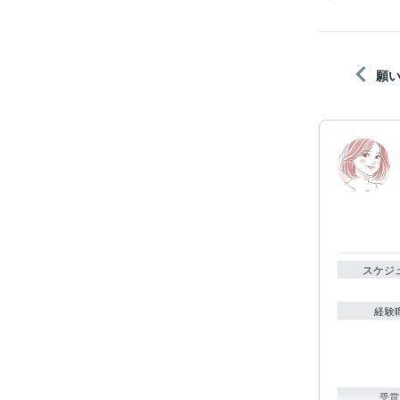
願
スケジ
経験
受賞