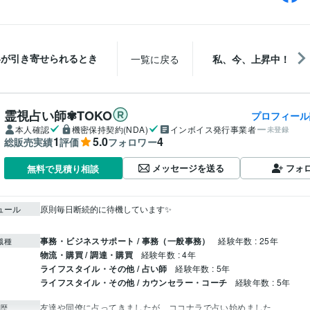
いが引き寄せられるとき
一覧に戻る
私、今、上昇中！
霊視占い師✾TOKO
プロフィール
本人確認
機密保持契約(NDA)
インボイス発行事業者
未登録
1
5.0
4
総販売実績
評価
フォロワー
メッセージを送る
フォ
無料で見積り相談
ュール
原則毎日断続的に待機しています✨

事務・ビジネスサポート / 事務（一般事務）
経験年数 : 25年
職種
物流・購買 / 調達・購買
経験年数 : 4年
ライフスタイル・その他 / 占い師
経験年数 : 5年
ライフスタイル・その他 / カウンセラー・コーチ
経験年数 : 5年
友達や同僚に占ってきましたが、ココナラで占い始めました
歴