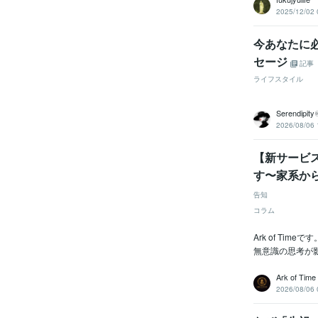
2025/12/02 
今あなたに
セージ
記事
ライフスタイル
Serendipity
2026/08/06 
【新サービ
す〜家系か
告知
コラム
Ark of T
無意識の思考が
Ark of Time
2026/08/06 