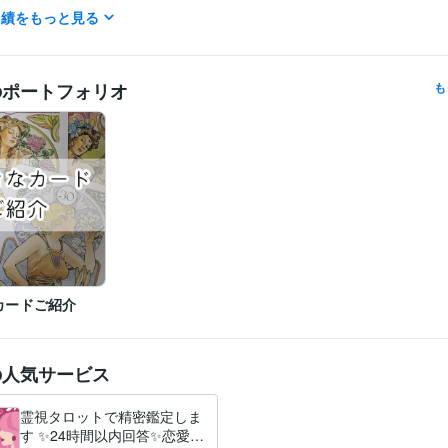
実績をもっと見る
占い
占い　潜在意識につながる　悩み相談
分野
占い 悩み相談
のポートフォリオ
も
カードご紹介
の人気サービス
霊視タロットで精密鑑定しま
す ✨24時間以内回答✨恋愛・