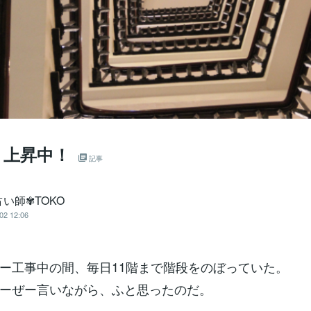
、上昇中！
記事
い師✾TOKO
02 12:06
ー工事中の間、毎日11階まで階段をのぼっていた。
ーぜー言いながら、ふと思ったのだ。