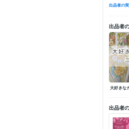
出品者の
得意
出品者
大好きな
出品者