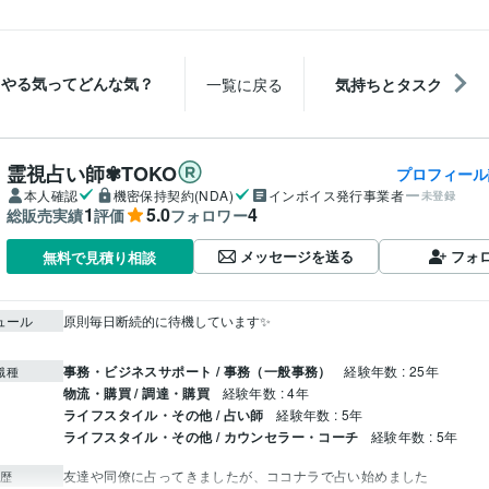
やる気ってどんな気？
一覧に戻る
気持ちとタスク
霊視占い師✾TOKO
プロフィール
本人確認
機密保持契約(NDA)
インボイス発行事業者
未登録
1
5.0
4
総販売実績
評価
フォロワー
メッセージを送る
フォ
無料で見積り相談
ュール
原則毎日断続的に待機しています✨

事務・ビジネスサポート / 事務（一般事務）
経験年数 : 25年
職種
物流・購買 / 調達・購買
経験年数 : 4年
ライフスタイル・その他 / 占い師
経験年数 : 5年
ライフスタイル・その他 / カウンセラー・コーチ
経験年数 : 5年
友達や同僚に占ってきましたが、ココナラで占い始めました
歴