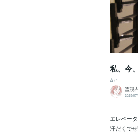
私、今
占い
霊視占
2025/07/
エレベータ
汗だくでぜ