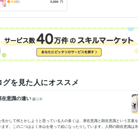
結婚・仕事・人間関係
5.0
(1)
3,000
円
ログを見た人にオススメ
顕在意識の違い
記事
を生かして何とかしようと思っている人の多くは、潜在意識と顕在意識という言葉
います。この二つはよく氷山を使って絵になったりしています。人間の顕在意識は氷山