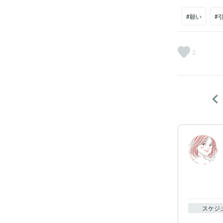
#願い
#
3
スケジ