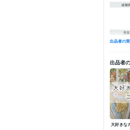
経験
受賞
出品者の
得意
出品者
大好きな