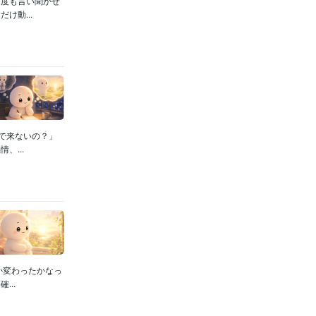
何度も言い聞かせ
け動...
で来ないの？」
...
か変わったかなっ
..