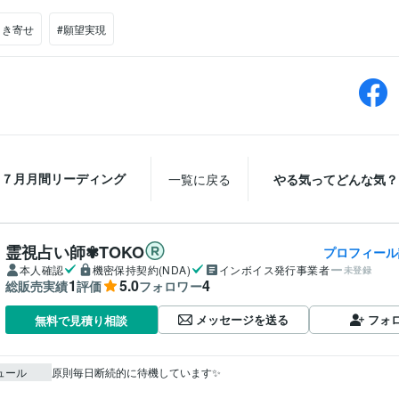
引き寄せ
#願望実現
７月月間リーディング
一覧に戻る
やる気ってどんな気？
霊視占い師✾TOKO
プロフィール
本人確認
機密保持契約(NDA)
インボイス発行事業者
未登録
1
5.0
4
総販売実績
評価
フォロワー
メッセージを送る
フォ
無料で見積り相談
ュール
原則毎日断続的に待機しています✨
