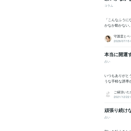
コラム
「こんなふうに
かなか動かない
守護霊とペ
2026/07/15 
本当に開運
占い
いつもありがとう
うな手軽な誘導が
ご縁頂いた
2021/12/22 
頑張り続け
占い