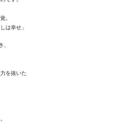
感覚。
たしは幸せ」
き、
「力を抜いた
き。