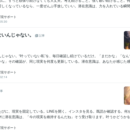
めに、ずっと頑張り続けなくても大丈夫。考え続けること。強く願い続けること。
苦しくなっているなら、一度ぜんぶ手放していい。潜在意識は、力を入れている瞬間だ
実現サポート
05:30
ないんじゃない。
記事
んじゃない。“叶っていない私”を、毎日確認し続けているだけ。「まだかな」「なん
かな」その確認が、同じ現実を何度も更新している。潜在意識は、あなたが感じた感情、
実現サポート
02:14
事
たびに、現実を固定している。LINEを開く。インスタを見る。既読か確認する。何
びに潜在意識は、「今の現実を維持するんだね」そう受け取ります。叶うかどうかを確.
実現サポート