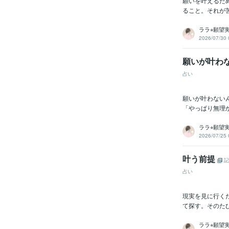
願いを叶えるた
ること。それが
ララ⭐︎願望
2026/07/30 
願いが叶わ
占い
願いが叶わない
「やっぱり無理
ララ⭐︎願望
2026/07/25 
叶う前提
記
占い
現実を見に行く
て探す。そのた
ララ⭐︎願望