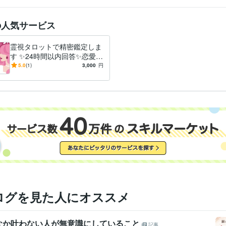
の人気サービス
霊視タロットで精密鑑定しま
す ✨24時間以内回答✨恋愛・
結婚・仕事・人間関係
5.0
(1)
3,000
円
ログを見た人にオススメ
なか叶わない人が無意識にしていること
記事