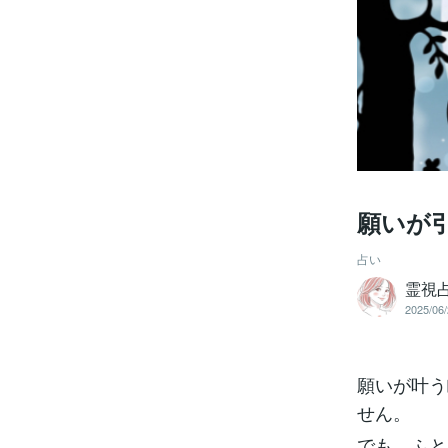
願いが
占い
霊視占
2025/06/
願いが叶う
せん。
でも、ふと