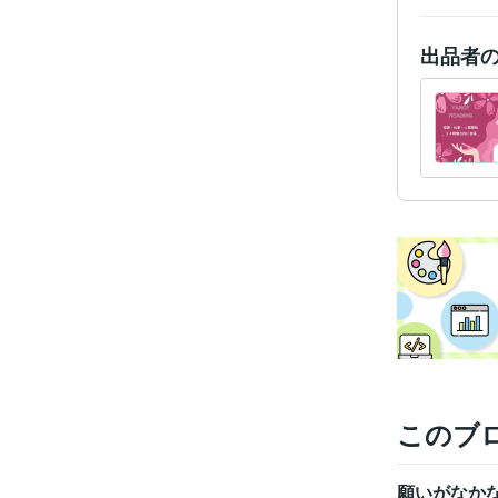
出品者
このブ
願いがなか