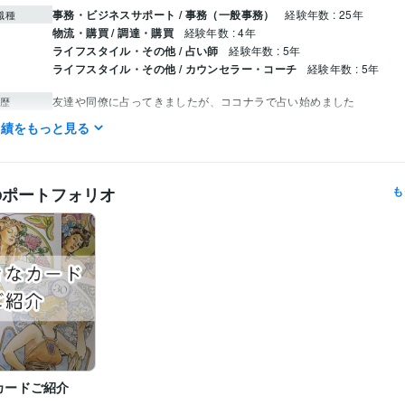
事務・ビジネスサポート / 事務（一般事務）
経験年数 : 25年
職種
物流・購買 / 調達・購買
経験年数 : 4年
ライフスタイル・その他 / 占い師
経験年数 : 5年
ライフスタイル・その他 / カウンセラー・コーチ
経験年数 : 5年
友達や同僚に占ってきましたが、ココナラで占い始めました
歴
実績をもっと見る
占い
占い　潜在意識につながる　悩み相談
分野
占い 悩み相談
のポートフォリオ
も
カードご紹介