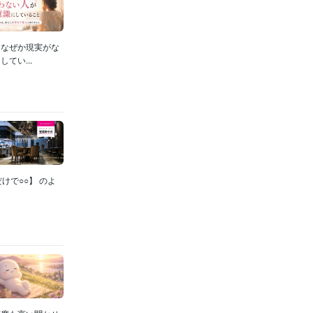
、なぜか現実がな
てい...
けで○○】 のよ