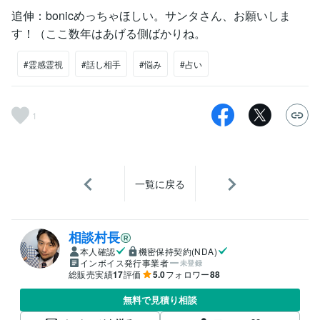
追伸：bonicめっちゃほしい。サンタさん、お願いしま
す！（ここ数年はあげる側ばかりね。
#霊感霊視
#話し相手
#悩み
#占い
1
一覧に戻る
相談村長
本人確認
機密保持契約(NDA)
インボイス発行事業者
未登録
総販売実績
17
評価
5.0
フォロワー
88
無料で見積り相談