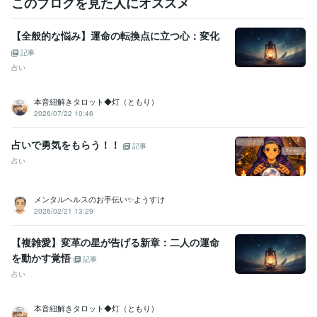
このブログを見た人にオススメ
【全般的な悩み】運命の転換点に立つ心：変化
記事
占い
本音紐解きタロット◆灯（ともり）
2026/07/22 10:46
占いで勇気をもらう！！
記事
占い
メンタルヘルスのお手伝い✨ようすけ
2026/02/21 13:29
【複雑愛】変革の星が告げる新章：二人の運命
を動かす覚悟
記事
占い
本音紐解きタロット◆灯（ともり）