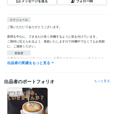
メッセージを送る
フォロー
88
スケジュール
ご覧いただいてありがとうございます。

夜間を中心に、できるだけ長く待機するように気を付けています。

ご期待に応えられるよう、善処いたしますので待機中でなくてもお気軽
に、ご連絡ください。
受賞歴
企業向けサービス向上セミナー
企業向けモチベーション向上セミナ
出品者の実績をもっと見る
ー
社内報・業界紙向けコラム等提供
一般向け『生き方・ライフスタ
イル』セミナー
資格・検定
出品者のポートフォリオ
もっと見る
法務博士
取得年 : 2015年
得意分野
悩み相談・カウンセリング
パーソナルサポート
仕事
恋愛
悩み
話し相手