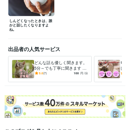
しんどくなったときは、誰
かと話したくなりますよ
ね。
出品者の人気サービス
どんな話も優しく聞きます。
ちょ
5分～でも丁寧に聞きます 話
しく
せるだけで少し楽になります
い事
5.0
(7)
100
円
/分
5.0
よね。優しく丁寧に聞きま
談し
す。