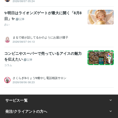
2026/08/07 05:24
✨明日はライオンズゲートが最大に開く「8月8
日」✨
記事
占い
まるで彼が話してるかのようにお届けl運子
2026/08/07 04:13
コンビニやスーパーで売っているアイスの魅力
を伝えたい
記事
コラム
さくらぎ☕りょう⛎癒やし電話相談サロン
2026/08/06 08:23