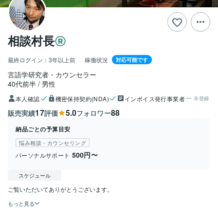
相談村長
最終ログイン：
3年以上前
稼働状況
対応可能です
言語学研究者・カウンセラー
40代前半
男性
本人確認
機密保持契約(NDA)
インボイス発行事業者
未登録
17
5.0
88
販売実績
評価
フォロワー
納品ごとの予算目安
悩み相談・カウンセリング
500円〜
パーソナルサポート
スケジュール
もっと見る