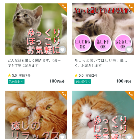
<一言>

いつか素敵な女性と出会い男の子が生まれたら、絶対伝
える３か条

一つ、約束と女性は死んでも守れ

二つ、一番嫌いな人の話に耳を傾けなさい

三つ、寝る前には歯を磨きなさい

<来歴>

どんな話も優しく聞きます。5分～
ちょっと聞いてほしい時、優し
大学在学中シンクタンク立ち上げ、大学院卒業後コンサ
でも丁寧に聞きます
く、お聞きします
ル会社設立。

野菜作りのすばらしさに目覚め、農家になるもコロナに
5.0
7
5.0
2
実績
件
実績
件
100
100
て離農。

円
/分
円
/分
予約受付可
予約受付可
現在ソフトウエア開発と人材教育・派遣会社の起業準備
で奔走中。