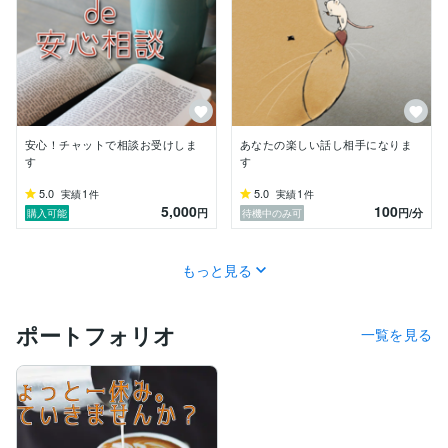
安心！チャットで相談お受けしま
あなたの楽しい話し相手になりま
す
す
5.0
1
5.0
1
実績
件
実績
件
5,000
100
円
円
/分
購入可能
待機中のみ可
もっと見る
ポートフォリオ
一覧を見る