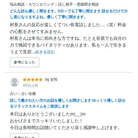
悩み相談・カウンセリング
>
話し相手・愚痴聞き相談
どんな話も優しく聞きます。5分～でも丁寧に聞きます 話せるだけで少
し楽になりますよね。優しく丁寧に聞きます。
村長さんの反応が楽しくてつい長電話しました…（笑）料金
の心配をさせてすみません。

村長さんは本当に前向きな方ですね。たとえ谷底でも自分の
力で挽回できるバイタリティがあります。私も一人で生きる
うえで見習...
続きを読む
参考になった
by 女性
3年以上前
占い
>
占い全般
話して癒されたい方のお話を優しくお聞きします ゆっくり優しく話せ
るリラックスタイムをご提供します
本日はありがとうございましたm(__)m

おかげさまでスッキリいたしました！

今日は長時間お話聴いてくださり深く感謝申し上げます。
参考になった