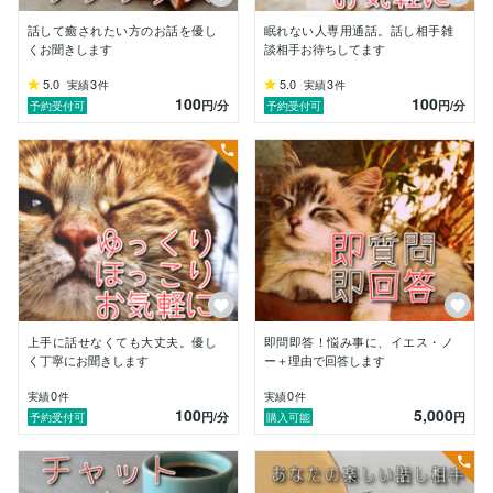
話して癒されたい方のお話を優し
眠れない人専用通話。話し相手雑
くお聞きします
談相手お待ちしてます
5.0
3
5.0
3
実績
件
実績
件
100
100
円
/分
円
/分
予約受付可
予約受付可
上手に話せなくても大丈夫。優し
即問即答！悩み事に、イエス・ノ
く丁寧にお聞きします
ー＋理由で回答します
0
0
実績
件
実績
件
100
5,000
円
/分
円
予約受付可
購入可能