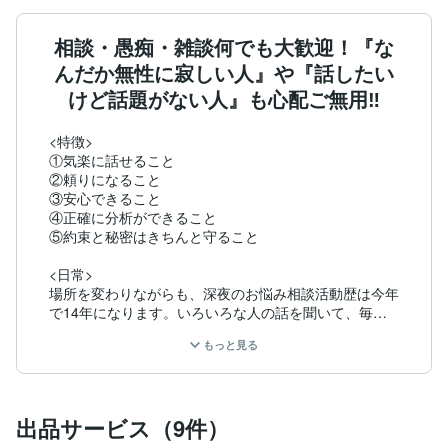
相談・愚痴・雑談何でも大歓迎！『な
んだか無性に寂しい人』や『話したい
けど話題がない人』も心配ご無用‼
<特徴>

①気楽に話せること

②頼りになること

③安心できること

④正確に分析ができること

⑤約束と秘密はきちんと守ること

<日常>

場所を変わりながらも、深夜のお悩み相談活動歴は今年
で14年になります。いろいろな人の話を聞いて、毎日
勉強になるなぁと思う日々です。

もっと見る
あしかけ8年頑張ってきた農業でしたが、新型コロナに
新規契約を根こそぎ葬り去られてしまい、廃業すること
になってしまいました。

現在新しく始めた仕事を軌道に乗せるべく日々奮闘中で
出品サービス（9件）
すので、たまに連絡がつかなくなることもあるかとは思
いますが、大目に見てくださると助かります(*´▽｀*)
