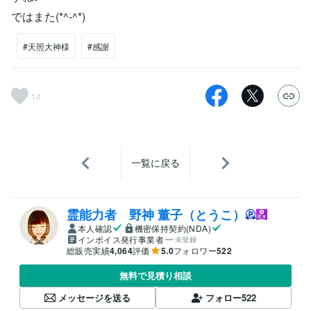
ではまた(*^-^*)
#天照大神様
#感謝
14
一覧に戻る
霊能力者 野神 董子（とうこ）
本人確認
機密保持契約(NDA)
インボイス発行事業者
未登録
総販売実績
4,064
評価
5.0
フォロワー
522
無料で見積り相談
メッセージを送る
フォロー
522