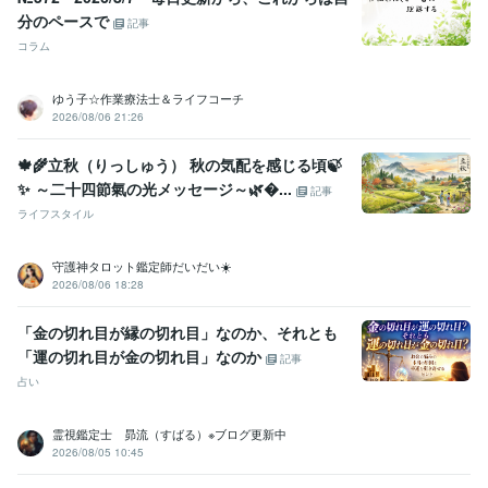
分のペースで
記事
コラム
ゆう子☆作業療法士＆ライフコーチ
2026/08/06 21:26
🍁🌾立秋（りっしゅう） 秋の気配を感じる頃🍃
✨ ～二十四節氣の光メッセージ～🌿...
記事
ライフスタイル
守護神タロット鑑定師だいだい☀️
2026/08/06 18:28
「金の切れ目が縁の切れ目」なのか、それとも
「運の切れ目が金の切れ目」なのか
記事
占い
霊視鑑定士 昴流（すばる）※ブログ更新中
2026/08/05 10:45