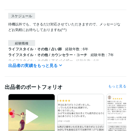
スケジュール
待機以外でも、できるだけ対応させていただきますので、メッセージな
どお気軽にお待ちしておりますね(^^)

経験職種
ライフスタイル・その他 / 占い師
経験年数 : 6年
ライフスタイル・その他 / カウンセラー・コーチ
経験年数 : 7年
ライフスタイル・その他 / アドバイザー
経験年数 : 6年
出品者の実績をもっと見る
ライフスタイル・その他 / その他
経験年数 : 7年
資格・検定
トリマー
取得年 : 2017年
出品者のポートフォリオ
もっと見る
ビジネス・クリエイティブツール
JIMDO:4年
Google サイト:4年
得意分野
占い
霊視 守護霊対話　霊的心理カウンセリング
霊能力者
守護霊対話
故人対話
霊視
未来視
神対話
ペット対話
子宝鑑定
天界メッセージ
占い
空間浄化　波動修正
故人通訳
守護霊対話
ペット対話