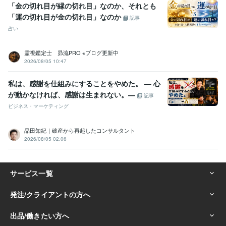
「金の切れ目が縁の切れ目」なのか、それとも
「運の切れ目が金の切れ目」なのか
記事
占い
霊視鑑定士 昴流PRO ※ブログ更新中
2026/08/05 10:47
私は、感謝を仕組みにすることをやめた。 ― 心
が動かなければ、感謝は生まれない。―
記事
ビジネス・マーケティング
品田知紀｜破産から再起したコンサルタント
2026/08/05 02:06