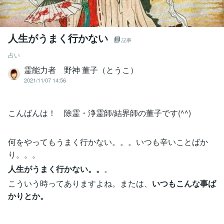
人生がうまく行かない
記事
占い
霊能力者 野神 董子（とうこ）
2021/11/07 14:56
こんばんは！ 除霊・浄霊師/結界師の董子です(^^)
何をやってもうまく行かない。。。いつも辛いことばか
り。。。
人生がうまく行かない。。
。
こういう時ってありますよね。または、
いつもこんな事ば
かりとか。