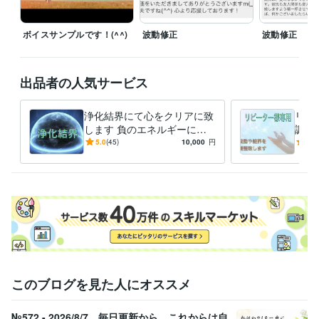
エネルギーヒーリング
思念伝達
波動修正
浄化
守護霊対話
神対話
ペット対話
故人対話
ボイスサンプルです！(^^)
波動修正
波動修正
出品者の人気サービス
浄化結界にて心をクリアに致
リピ
します 負のエネルギーによ
調整
って澱みを無くし心を癒しま
だい
5.0
(45)
10,000
円
5.0
す
を整
このブログを見た人にオススメ
№572 - 2026/8/7 毎日更新から、これからは自