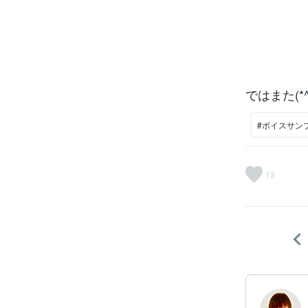
ではまた(*^
#ボイスサン
13