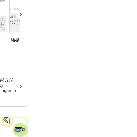
結界
波動修正
電話相
界などを
波動修正を致します 抑うつ
頼いた
な気持ちや、ネガティブな気
化の状態
持ちが持ち上がります！
8,500
円
5.0
(128)
10,000
円