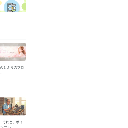
お久しぶりのブロ
.
。それと、ボイ
プル...