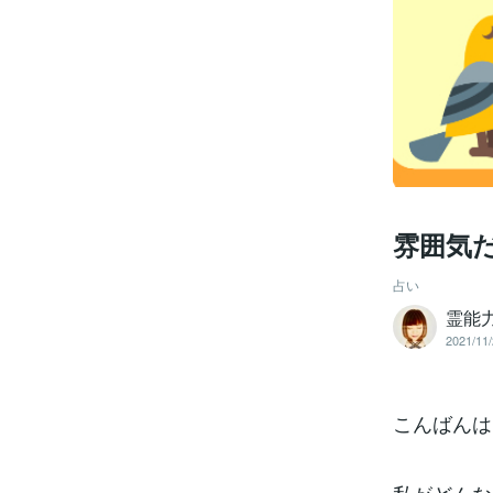
雰囲気だ
占い
霊能
2021/11/
こんばんは