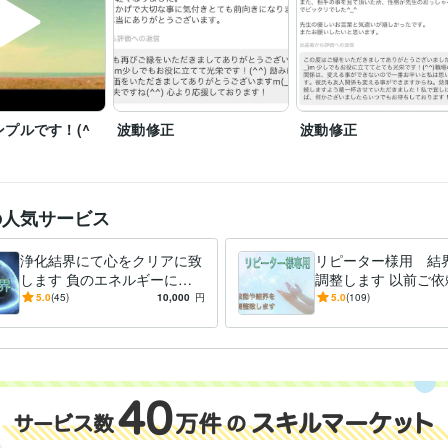
ペット対話
故人対話
プルです！(^
波動修正
波動修正
の人気サービス
浄化結界にて心をクリアに致
リピーター様用 結
します 負のエネルギーによ
調整します 以前ご依
って澱みを無くし心を癒しま
だいた方の波動や浄
5.0
(45)
10,000
円
5.0
(109)
す
を整えます！