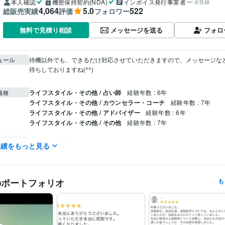
本人確認
機密保持契約(NDA)
インボイス発行事業者
未登録
4,064
5.0
522
総販売実績
評価
フォロワー
メッセージを送る
フォロ
無料で見積り相談
ュール
待機以外でも、できるだけ対応させていただきますので、メッセージな
待ちしておりますね(^^)

ライフスタイル・その他 / 占い師
経験年数 : 6年
職種
ライフスタイル・その他 / カウンセラー・コーチ
経験年数 : 7年
ライフスタイル・その他 / アドバイザー
経験年数 : 6年
ライフスタイル・その他 / その他
経験年数 : 7年
トリマー
取得年 : 2017年
検定
実績をもっと見る
JIMDO:4年
Google サイト:4年
クリエイ
ツール
のポートフォリオ
も
占い
霊視 守護霊対話　霊的心理カウンセリング
分野
霊能力者
守護霊対話
故人対話
霊視
未来視
神対話
ペット対話
天界メッセージ
占い
空間浄化　波動修正
故人通訳
守護霊対話
ペット対話
エネルギーヒーリング
思念伝達
波動修正
浄化
守護霊対話
神対話