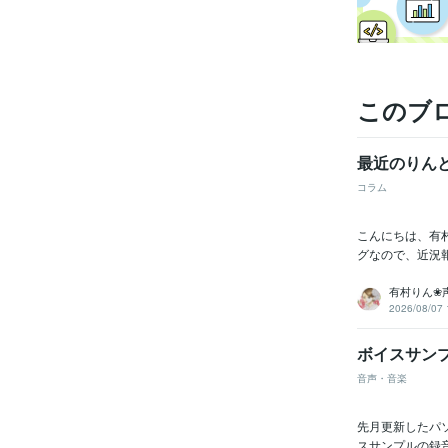
このブ
最近のりん
コラム
こんにちは、有村
グなので、近況報
有村りん❀
2026/08/07 
ボイスサン
音声・音楽
先月更新したパ
スサンプルの録