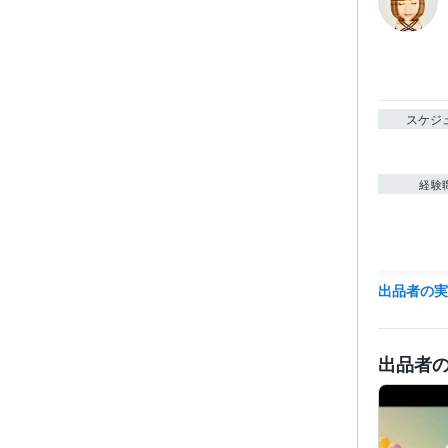
スケジ
経験
資格・
出品者の
ビジネス・
ティブ
出品者
得意