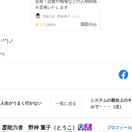
霊視！恋愛や職場などの人間関係
を霊視いたします
霊能力者 野神 董子（とうこ）
300
5.0
円
/分
(2859)
-^*)ノ
プル
システムの都合上のキ
人生がうまく行かない
一覧に戻る
ルで・・・（泣）
霊能力者 野神 董子（とうこ）
プロフィール