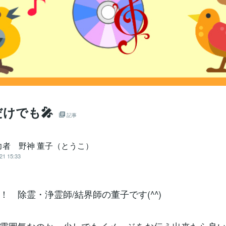
けでも🎤
記事
力者 野神 董子（とうこ）
21 15:33
！ 除霊・浄霊師/結界師の董子です(^^)