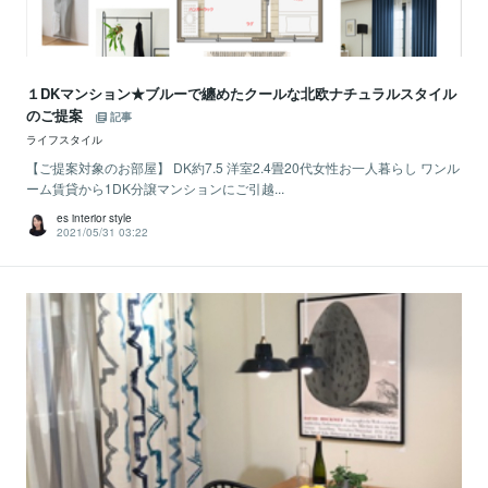
１DKマンション★ブルーで纏めたクールな北欧ナチュラルスタイル
のご提案
記事
ライフスタイル
【ご提案対象のお部屋】 DK約7.5 洋室2.4畳20代女性お一人暮らし ワンル
ーム賃貸から1DK分譲マンションにご引越...
es interior style
2021/05/31 03:22