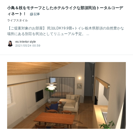
小鳥＆枝をモチーフとしたホテルライクな那須民泊トータルコーデ
ィネート！
記事
ライフスタイル
【ご提案対象のお部屋】 民泊LDK19.9畳+トイレ栃木県那須の自然豊かな
場所にある別荘を民泊としてリニューアル予定。 ...
es interior style
2021/05/24 00:59