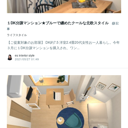
１DK分譲マンション★ブルーで纏めたクールな北欧スタイル
記
事
ライフスタイル
【ご提案対象のお部屋】 DK約7.5 洋室2.4畳20代女性お一人暮らし。今年
３月に１DK分譲マンションを購入され、ワン...
es interior style
2021/05/27 01:49