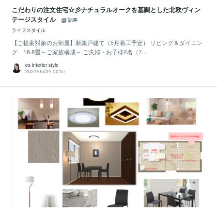
こだわりの注文住宅☆彡ナチュラルオークを基調とした北欧ヴィン
テージスタイル
記事
ライフスタイル
【ご提案対象のお部屋】新築戸建て（5月着工予定） リビング＆ダイニン
グ 16.8畳～ご家族構成～ ご夫婦・お子様2名（7...
es interior style
2021/05/24 00:37