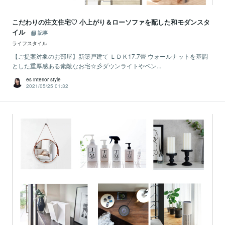
こだわりの注文住宅♡ 小上がり＆ローソファを配した和モダンスタ
イル
記事
ライフスタイル
【ご提案対象のお部屋】新築戸建て ＬＤＫ17.7畳 ウォールナットを基調
とした重厚感ある素敵なお宅☆彡ダウンライトやペン...
es interior style
2021/05/25 01:32