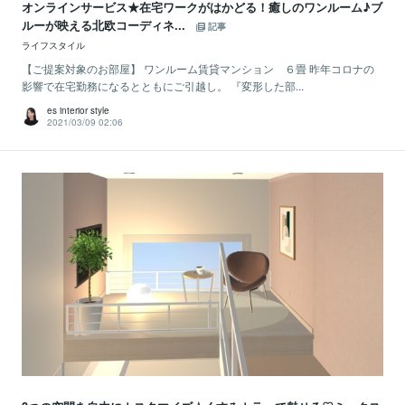
オンラインサービス★在宅ワークがはかどる！癒しのワンルーム♪ブ
ルーが映える北欧コーディネ...
記事
ライフスタイル
【ご提案対象のお部屋】 ワンルーム賃貸マンション ６畳 昨年コロナの
影響で在宅勤務になるとともにご引越し。 『変形した部...
es interior style
2021/03/09 02:06