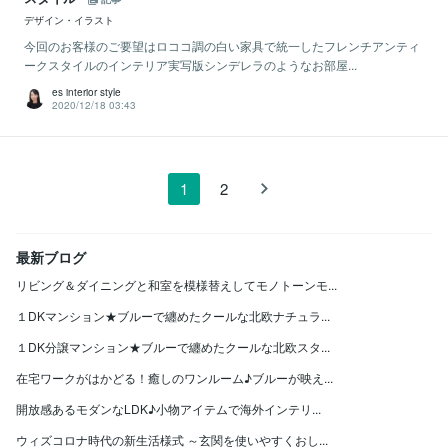
デザイン・イラスト
今回のお客様のご要望はロココ調の白い家具で統一したフレンチアンティ
ークスタイルのインテリア実写版シンデレラのようなお部屋...
es interior style
2020/12/18 03:43
1
2
最新ブログ
リビング＆ダイニングと和室を模様替えしてモノトーンモ...
１DKマンション★ブルーで纏めたクールな北欧ナチュラ...
１DK分譲マンション★ブルーで纏めたクールな北欧スタ...
在宅ワークがはかどる！癒しのワンルーム♪ブルーが映え...
開放感あるモダンなLDK♪小物アイテムで海外インテリ...
ウィズコロナ時代の新生活様式 ～玄関を使いやすくおし...