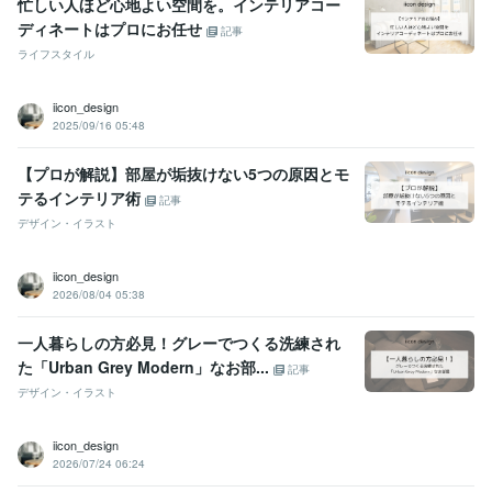
忙しい人ほど心地よい空間を。インテリアコー
ディネートはプロにお任せ
記事
ライフスタイル
iicon_design
2025/09/16 05:48
【プロが解説】部屋が垢抜けない5つの原因とモ
テるインテリア術
記事
デザイン・イラスト
iicon_design
2026/08/04 05:38
一人暮らしの方必見！グレーでつくる洗練され
た「Urban Grey Modern」なお部...
記事
デザイン・イラスト
iicon_design
2026/07/24 06:24