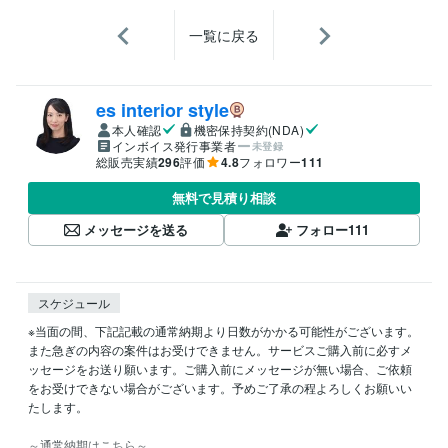
一覧に戻る
es interior style
本人確認
機密保持契約(NDA)
インボイス発行事業者
未登録
総販売実績
296
評価
4.8
フォロワー
111
無料で見積り相談
メッセージを送る
フォロー
111
スケジュール
※当面の間、下記記載の通常納期より日数がかかる可能性がございます。
また急ぎの内容の案件はお受けできません。サービスご購入前に必すメ
ッセージをお送り願います。ご購入前にメッセージが無い場合、ご依頼
をお受けできない場合がございます。予めご了承の程よろしくお願いい
たします。

～通常納期はこちら～
