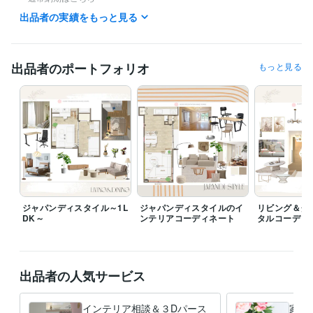
『インテリア相談&家具配置図作成サービス』はご要望を伺ってから、約
出品者の実績をもっと見る
５～７日ご納品予定。

『インテリア相談＆５アイテムお買い物リスト作成します』はご要望・
ご準備資料をお送りいただいてから約７～10日でご納品予定。

出品者のポートフォリオ
もっと見る
※内容によりお時間をいただく場合がございます。

※納期お急ぎの場合は、サービスご購入前に必ずご一報ください。

『インテリア相談＆３Dパース＋買い物リスト作成します』はご要望・
ご準備資料をお送りいただいてから約１４日ご納品予定。

※内容によりお時間をいただく場合がございます。

※納期お急ぎの場合は、サービスご購入前に必ずご一報ください。
得意分野
住まい・美容・生活相談
インテリアコーディネート
インテリア 住まい
引越
新築
模様替え
コーディネート
家具
ジャパンディスタイル～1L
ジャパンディスタイルのイ
リビング＆ダ
カーテン
相談
DK～
ンテリアコーディネート
タルコーディ
出品者の人気サービス
インテリア相談＆３Dパース
家具