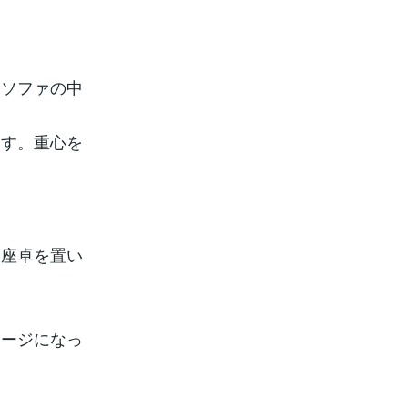
とソファの中
ます。重心を
に座卓を置い
メージになっ