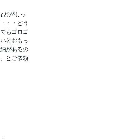
などがしっ
ず・・・どう
こでもゴロゴ
たいとおもっ
収納があるの
。』とご依頼
。
た！