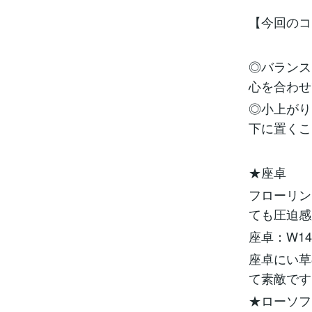
【今回のコ
◎バランス
心を合わせ
◎小上がり
下に置くこ
★座卓
フローリン
ても圧迫感
座卓：W14
座卓にい草
て素敵です
★ローソフ