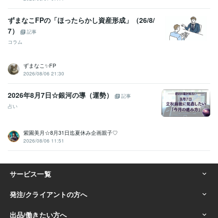
ずまなこFPの「ほったらかし資産形成」（26/8/
7）
記事
コラム
ずまなこ✨FP
2026/08/06 21:30
2026年8月7日☆銀河の導（運勢）
記事
占い
紫園美月☆8月31日迄夏休み企画親子♡
2026/08/06 11:51