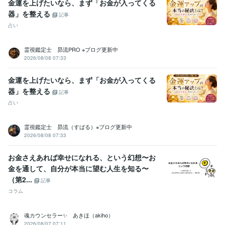
金運を上げたいなら、まず「お金が入ってくる
器」を整える
記事
占い
霊視鑑定士 昴流PRO ※ブログ更新中
2026/08/08 07:33
金運を上げたいなら、まず「お金が入ってくる
器」を整える
記事
占い
霊視鑑定士 昴流（すばる）※ブログ更新中
2026/08/08 07:33
お金さえあれば幸せになれる、という幻想〜お
金を通して、自分が本当に望む人生を知る〜
（第2...
記事
コラム
魂カウンセラー✨ あきほ（akiho）
2026/08/07 07:11