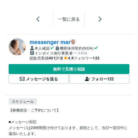
一覧に戻る
messenger mar
本人確認
機密保持契約(NDA)
インボイス発行事業者
未登録
総販売実績
401
評価
4.9
フォロワー
122
無料で見積り相談
メッセージを送る
フォロー
122
スケジュール
【稼働状況・ご予約について】

■メッセージ対応

メッセージは24時間受け付けております。原則として、当日〜翌日中に
返信いたします。
