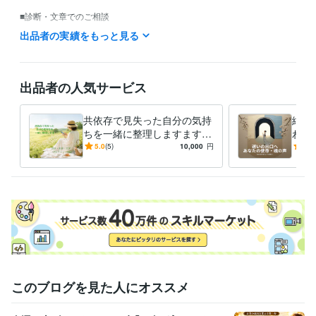
■診断・文章でのご相談

必要なご回答や情報をいただいた後、各サービスに記載している日数を
出品者の実績をもっと見る
目安にお届けいたします。

■ビデオチャット・電話相談

事前予約制です。10:00〜18:00を中心に承っております。

出品者の人気サービス
18:00以降をご希望の場合も、対応できる日がございます。購入前にメッ
共依存で見失った自分の気持
絶望
セージからご相談ください。

ちを一緒に整理しますます
わか
母娘・夫婦・恋愛の苦しさを
えを
5.0
(5)
10,000
円
4.9
ご予約の際は、ご希望の日時を2〜3つお知らせいただけるとスムーズで
60分のチャットで整理します
む小
す。

※予約のない突然のお電話には対応しておりません。あらかじめご了承く
ださい。
得意分野
悩み相談・カウンセリング
宇宙の原理・原則をお伝えします。
健康
お金
悩み
先祖
このブログを見た人にオススメ