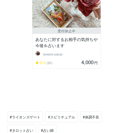
受付休止中
あなたに対するお相手の気持ちや
今後を占います
tomomi uranai
4,000
5.0
円
(31)
#ライオンズゲート
#スピリチュアル
#体調不良
#タロット占い
#占い師