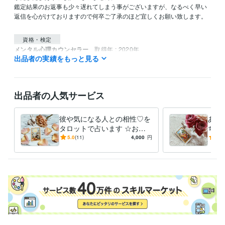
鑑定結果のお返事も少々遅れてしまう事がございますが、なるべく早い
返信を心がけておりますので何卒ご了承のほど宜しくお願い致します。

資格・検定
メンタル心理カウンセラー
取得年 : 2020年
出品者の実績をもっと見る
タロットリーディングマスター
取得年 : 2019年
四柱推命鑑定士
取得年 : 2019年
タロットリーディングマスター
取得年 : 2018年
メンタル心理カウンセラー
取得年 : 2018年
出品者の人気サービス
四柱推命鑑定士
取得年 : 2018年
彼や気になる人との相性♡を
あな
タロットで占います ☆お相
ちや
手との今現在の相性をタロッ
やお
5.0
(11)
4,000
円
5.0
トカードで占います☆
相手