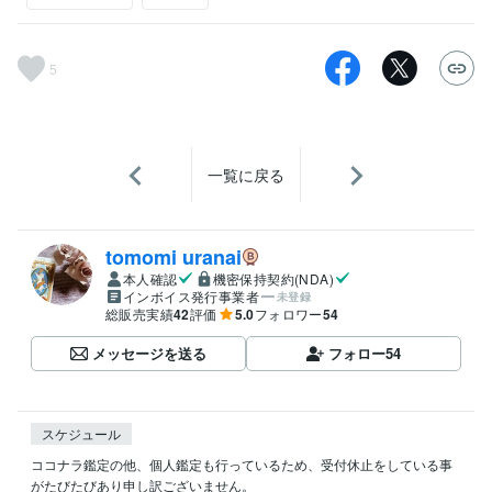
5
一覧に戻る
tomomi uranai
本人確認
機密保持契約(NDA)
インボイス発行事業者
未登録
総販売実績
42
評価
5.0
フォロワー
54
メッセージを送る
フォロー
54
スケジュール
ココナラ鑑定の他、個人鑑定も行っているため、受付休止をしている事
がたびたびあり申し訳ございません。
