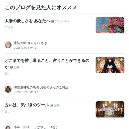
このブログを見た人にオススメ
太陽の優しさを あなたへ
コンテンツ
コラム
廉清生織 れんせい さき
2026/03/01 04:21
どこまでを推し量ること、占うことができるの
か
記事
占い
御霊屋神社の黒葛 お稲荷さんのご神託
2026/01/18 01:47
占いは、気づきのツール
記事
占い
小林 由枝（ こばやし ゆき）