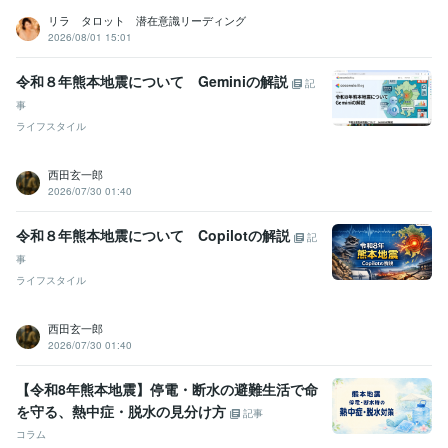
リラ タロット 潜在意識リーディング
2026/08/01 15:01
令和８年熊本地震について Geminiの解説
記
事
ライフスタイル
西田玄一郎
2026/07/30 01:40
令和８年熊本地震について Copilotの解説
記
事
ライフスタイル
西田玄一郎
2026/07/30 01:40
【令和8年熊本地震】停電・断水の避難生活で命
を守る、熱中症・脱水の見分け方
記事
コラム