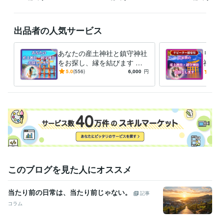
出品者の人気サービス
あなたの産土神社と鎮守神社
リピ
をお探し、縁を結びます お
神社
盆にご先祖様と産土神様に感
お盆
5.0
(556)
6,000
円
5.0
謝の祈りを捧げませんか？
感謝
このブログを見た人にオススメ
当たり前の日常は、当たり前じゃない。
記事
コラム