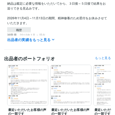
納品は鑑定に必要な情報をいただいてから、３日後～５日後で結果をお
送りできる見込みです。

2026年11月4日～11月13日の期間、精神修養のため受付をお休みさせて
いただきます。
職歴
神龍庵
2010年1月 ~ 現在
出品者の実績をもっと見る
資格・検定
産土神社鑑定士
取得年 : 2010年
八百万の神鑑定師
取得年 : 2018年
出品者のポートフォリオ
もっと見る
風水守護獣鑑定師
取得年 : 2018年
得意分野
占い
産土神社鑑定
あなたが開運しやすい神社と参拝順序鑑定
開運
産土神社
神社参拝
神様リーディング
守護神
守護獣
風水
四柱推命
縁結び
金運
最近いただいたお客様の声
最近いただいたお客様の声
最近いただい
の一部です
の一部です
の一部です