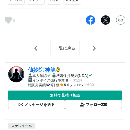
5
一覧に戻る
仙妙院 神龍
本人確認
機密保持契約(NDA)
インボイス発行事業者
未登録
総販売実績
821
評価
5.0
フォロワー
230
無料で見積り相談
メッセージを送る
フォロー
230
スケジュール