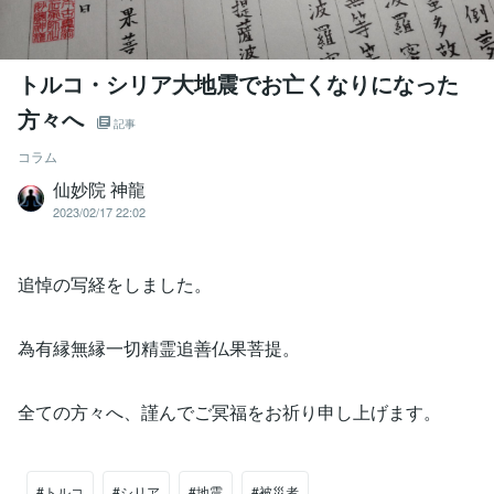
トルコ・シリア大地震でお亡くなりになった
方々へ
記事
コラム
仙妙院 神龍
2023/02/17 22:02
追悼の写経をしました。
為有縁無縁一切精霊追善仏果菩提。
全ての方々へ、謹んでご冥福をお祈り申し上げます。
#トルコ
#シリア
#地震
#被災者