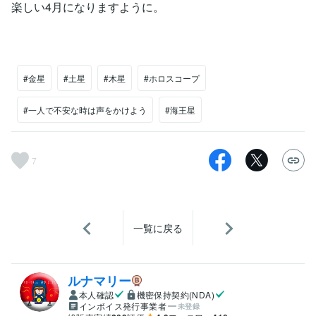
楽しい4月になりますように。
#金星
#土星
#木星
#ホロスコープ
#一人で不安な時は声をかけよう
#海王星
7
一覧に戻る
ルナマリー
本人確認
機密保持契約(NDA)
インボイス発行事業者
未登録