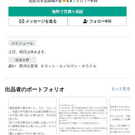
総販売実績
209
評価
4.9
フォロワー
410
無料で見積り相談
メッセージを送る
フォロー
410
スケジュール
土日、祝日は休みます。
得意分野
占い
西洋占星術
タロット・ルノルマン・オラクル
出品者のポートフォリオ
もっと見る