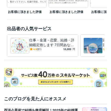
お客様に頂きました評価
お客様に頂きました評価
お客様に頂き
出品者の人気サービス
仕事・金運・恋愛、結婚・詳
20
細鑑定致します 7日間あなた
運勢
を西洋占星術で占います。土
ット
4.9
(51)
10,000
円
5.0
日等休みはその分延長！
期も
このブログを見た人にオススメ
西洋占星術で結婚を徹底解説！2025年の結婚運