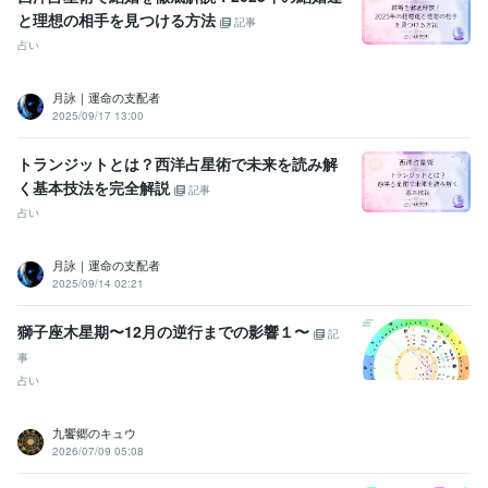
と理想の相手を見つける方法
記事
占い
月詠｜運命の支配者
2025/09/17 13:00
トランジットとは？西洋占星術で未来を読み解
く基本技法を完全解説
記事
占い
月詠｜運命の支配者
2025/09/14 02:21
獅子座木星期〜12月の逆行までの影響１〜
記
事
占い
九饗郷のキュウ
2026/07/09 05:08